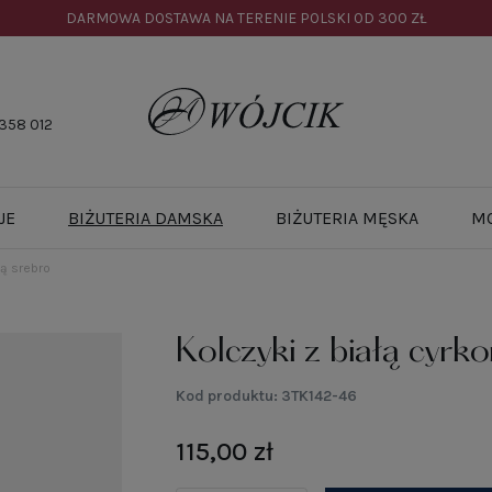
DARMOWA DOSTAWA NA TERENIE POLSKI OD
300 ZŁ
358 012
JE
BIŻUTERIA DAMSKA
BIŻUTERIA MĘSKA
M
ią srebro
Kolczyki z białą cyrko
Kod produktu:
3TK142-46
115,00 zł