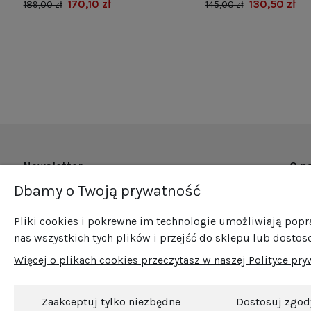
170,10 zł
130,50 zł
189,00 zł
145,00 zł
Newsletter
O n
Dbamy o Twoją prywatność
O fi
Zapisz się do naszego newslettera i bądź na
Now
bieżąco ze wszystkimi nowościami i
Pliki cookies i pokrewne im technologie umożliwiają pop
Pro
promocjami!
nas wszystkich tych plików i przejść do sklepu lub dostos
Sprz
Więcej o plikach cookies przeczytasz w naszej Polityce pry
Blog
Kont
Zaakceptuj tylko niezbędne
Dostosuj zgod