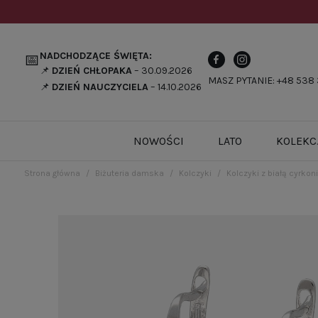
NADCHODZĄCE ŚWIĘTA:
📅
📌
DZIEŃ CHŁOPAKA
– 30.09.2026
MASZ PYTANIE: +48 538 
📌
DZIEŃ NAUCZYCIELA
– 14.10.2026
NOWOŚCI
LATO
KOLEKC
Strona główna
Biżuteria damska
Kolczyki
Kolczyki z białą cyrkon