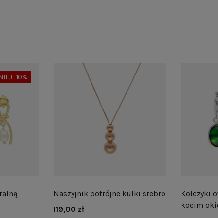
NIEJ -10%
ralną
Naszyjnik potrójne kulki srebro
Kolczyki o
kocim oki
119,00 zł