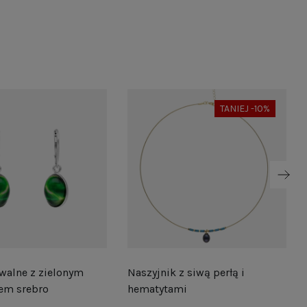
TANIEJ -10%
walne z zielonym
Naszyjnik z siwą perłą i
em srebro
hematytami