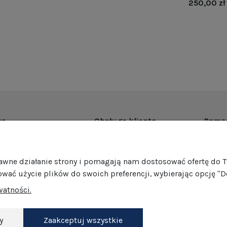
250,00 zł
as
Obsługa klienta
Pomo
rmie
Dostawa
Regul
ości
Harmonogram wysyłek
Promoc
rawne działanie strony i pomagają nam dostosować ofertę do 
mocje
Formy płatności
Polity
ować użycie plików do swoich preferencji, wybierając opcję "D
edaż hurtowa
Jak pakujemy nasze produkty?
GPSR
watności.
Zwroty i reklamacje
Ustawi
akt
Darmowe zwroty
Dokonaj zwrotu
y
Zaakceptuj wszystkie