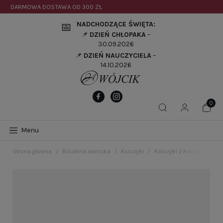
DARMOWA DOSTAWA OD
300 ZŁ
NADCHODZĄCE ŚWIĘTA:
📅
📌
DZIEŃ CHŁOPAKA
–
30.09.2026
📌
DZIEŃ NAUCZYCIELA
–
14.10.2026
Menu
Strona główna
Biżuteria damska
Kolczyki
Kolczyki z koralem gładk