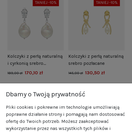
TANIEJ -10%
TANIEJ -10%
i
Kolczyki z perłą naturalną
Kolczyki z perłą naturalną
N
i cyrkonią srebro
srebro pozłacane
s
rodowane
170,10 zł
130,50 zł
1
189,00 zł
145,00 zł
Dbamy o Twoją prywatność
Pliki cookies i pokrewne im technologie umożliwiają
poprawne działanie strony i pomagają nam dostosować
ofertę do Twoich potrzeb. Możesz zaakceptować
wykorzystanie przez nas wszystkich tych plików i