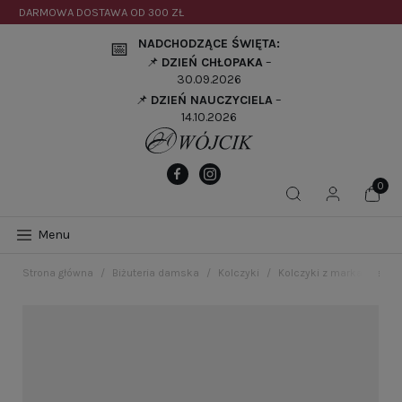
DARMOWA DOSTAWA OD
300 ZŁ
NADCHODZĄCE ŚWIĘTA:
📅
📌
DZIEŃ CHŁOPAKA
–
30.09.2026
📌
DZIEŃ NAUCZYCIELA
–
14.10.2026
Menu
Strona główna
Biżuteria damska
Kolczyki
Kolczyki z markazytami 