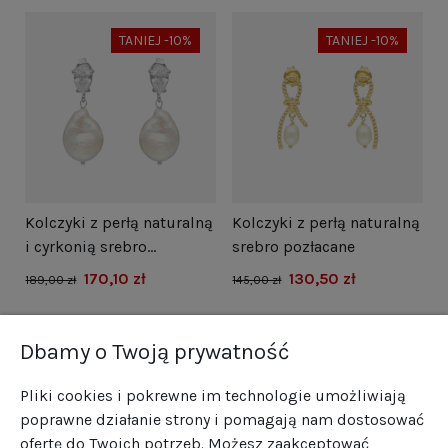
TANIEJ -10%
TANIEJ -10%
i
Kolczyki z perłą naturalną
Kolczyki z perłą naturalną
N
i cyrkonią srebro
srebro pozłacane
s
rodowane
170,10 zł
130,50 zł
1
189,00 zł
145,00 zł
Dbamy o Twoją prywatność
Pliki cookies i pokrewne im technologie umożliwiają
poprawne działanie strony i pomagają nam dostosować
ofertę do Twoich potrzeb. Możesz zaakceptować