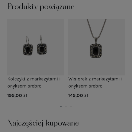
Produkty powiązane
Kolczyki z markazytami i
Wisiorek z markazytami i
K
onyksem srebro
onyksem srebro
o
195,00 zł
145,00 zł
2
Najczęściej kupowane