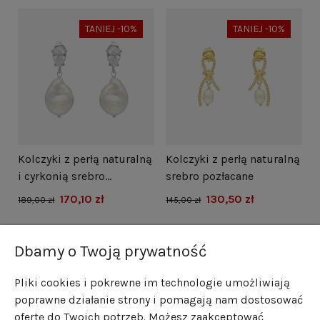
TANIEJ -10%
TANIEJ -10%
i
Kolczyki z perłą naturalną
Kolczyki z perłą naturalną
N
i cyrkonią srebro
srebro pozłacane
s
rodowane
170,10 zł
130,50 zł
1
189,00 zł
145,00 zł
Dbamy o Twoją prywatność
Pliki cookies i pokrewne im technologie umożliwiają
poprawne działanie strony i pomagają nam dostosować
ofertę do Twoich potrzeb. Możesz zaakceptować