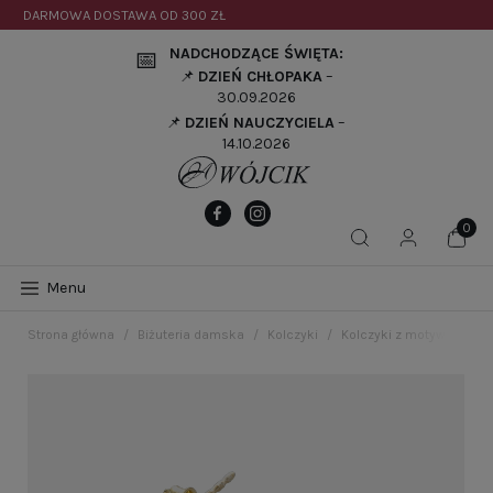
DARMOWA DOSTAWA OD
300 ZŁ
NADCHODZĄCE ŚWIĘTA:
📅
📌
DZIEŃ CHŁOPAKA
–
30.09.2026
📌
DZIEŃ NAUCZYCIELA
–
14.10.2026
Menu
Strona główna
Biżuteria damska
Kolczyki
Kolczyki z motywem sło