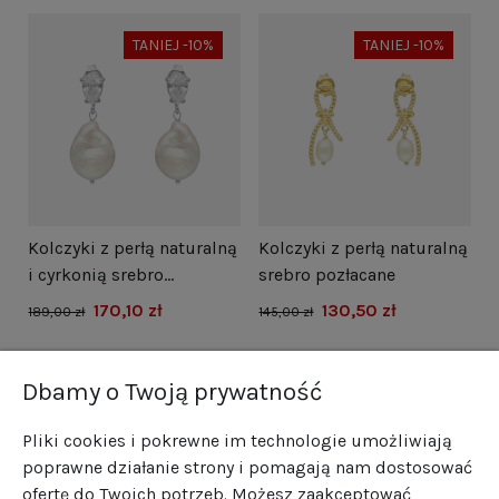
TANIEJ -10%
TANIEJ -10%
i
Kolczyki z perłą naturalną
Kolczyki z perłą naturalną
N
i cyrkonią srebro
srebro pozłacane
s
rodowane
170,10 zł
130,50 zł
1
189,00 zł
145,00 zł
Dbamy o Twoją prywatność
Pliki cookies i pokrewne im technologie umożliwiają
poprawne działanie strony i pomagają nam dostosować
ofertę do Twoich potrzeb. Możesz zaakceptować