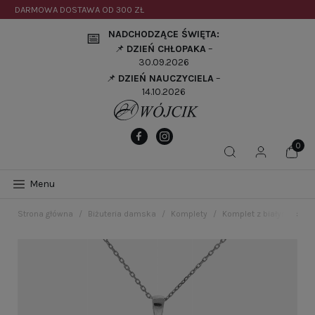
DARMOWA DOSTAWA OD
300 ZŁ
NADCHODZĄCE ŚWIĘTA:
📅
📌
DZIEŃ CHŁOPAKA
–
30.09.2026
📌
DZIEŃ NAUCZYCIELA
–
14.10.2026
Menu
Strona główna
Biżuteria damska
Komplety
Komplet z białymi cyrk