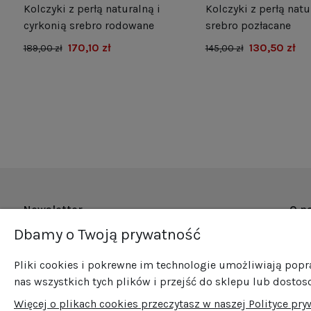
Kolczyki z perłą naturalną i
Kolczyki z perłą natu
e
cyrkonią srebro rodowane
srebro pozłacane
170,10 zł
130,50 zł
189,00 zł
145,00 zł
Newsletter
O n
Dbamy o Twoją prywatność
O fi
Zapisz się do naszego newslettera i bądź na
Now
bieżąco ze wszystkimi nowościami i
Pliki cookies i pokrewne im technologie umożliwiają pop
Pro
promocjami!
nas wszystkich tych plików i przejść do sklepu lub dostos
Sprz
Więcej o plikach cookies przeczytasz w naszej Polityce pry
Blog