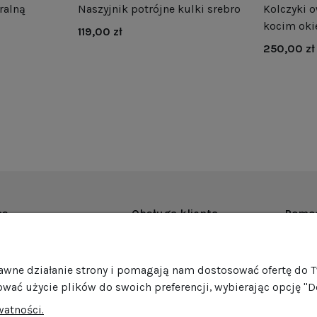
ralną
Naszyjnik potrójne kulki srebro
Kolczyki o
kocim oki
119,00 zł
250,00 zł
as
Obsługa klienta
Pomo
rmie
Dostawa
Regul
ości
Harmonogram wysyłek
Promoc
rawne działanie strony i pomagają nam dostosować ofertę do 
mocje
Formy płatności
Polity
ować użycie plików do swoich preferencji, wybierając opcję "D
edaż hurtowa
Jak pakujemy nasze produkty?
GPSR
watności.
Zwroty i reklamacje
Ustawi