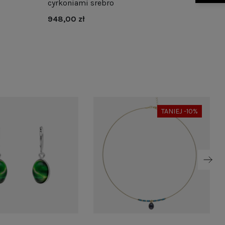
cyrkoniami srebro
bordow
948,00 zł
945,00
TANIEJ -10%