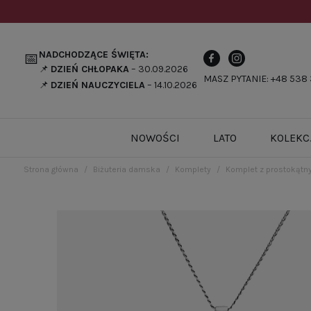
NADCHODZĄCE ŚWIĘTA:
📅
📌
DZIEŃ CHŁOPAKA
– 30.09.2026
MASZ PYTANIE: +48 538 
📌
DZIEŃ NAUCZYCIELA
– 14.10.2026
NOWOŚCI
LATO
KOLEKC
Strona główna
Biżuteria damska
Komplety
Komplet z prostokątn