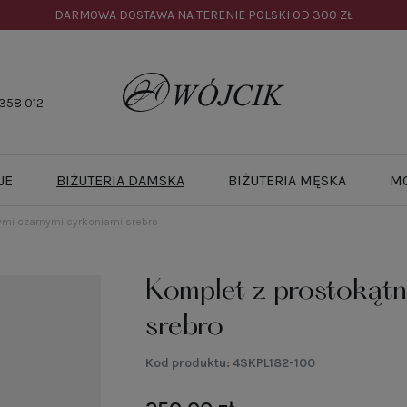
DARMOWA DOSTAWA NA TERENIE POLSKI OD
300 ZŁ
358 012
JE
BIŻUTERIA DAMSKA
BIŻUTERIA MĘSKA
M
ymi czarnymi cyrkoniami srebro
Komplet z prostokątn
srebro
Kod produktu:
4SKPL182-100