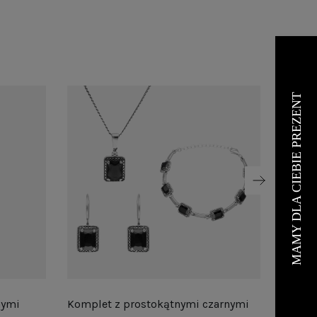
nymi
Komplet z prostokątnymi czarnymi
Komple