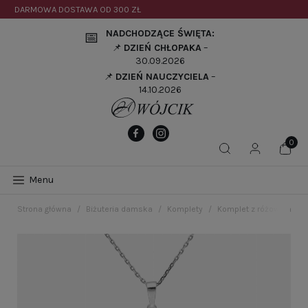
DARMOWA DOSTAWA OD
300 ZŁ
NADCHODZĄCE ŚWIĘTA:
📅
📌
DZIEŃ CHŁOPAKA
–
30.09.2026
📌
DZIEŃ NAUCZYCIELA
–
14.10.2026
Menu
Strona główna
Biżuteria damska
Komplety
Komplet z różowymi cyr