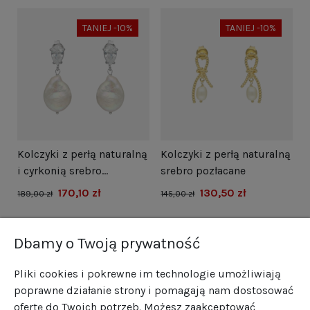
TANIEJ -10%
TANIEJ -10%
i
Kolczyki z perłą naturalną
Kolczyki z perłą naturalną
N
i cyrkonią srebro
srebro pozłacane
s
rodowane
170,10 zł
130,50 zł
1
189,00 zł
145,00 zł
Dbamy o Twoją prywatność
Pliki cookies i pokrewne im technologie umożliwiają
poprawne działanie strony i pomagają nam dostosować
ofertę do Twoich potrzeb. Możesz zaakceptować