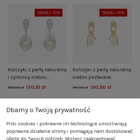
TANIEJ -10%
TANIEJ -10%
i
Kolczyki z perłą naturalną
Kolczyki z perłą naturalną
N
i cyrkonią srebro
srebro pozłacane
s
rodowane
170,10 zł
130,50 zł
1
189,00 zł
145,00 zł
Dbamy o Twoją prywatność
Pliki cookies i pokrewne im technologie umożliwiają
poprawne działanie strony i pomagają nam dostosować
ofertę do Twoich potrzeb. Możesz zaakceptować