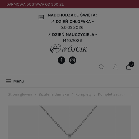
DARMOWA DOSTAWA OD
300 ZŁ
NADCHODZĄCE ŚWIĘTA:
📅
📌
DZIEŃ CHŁOPAKA
–
30.09.2026
📌
DZIEŃ NAUCZYCIELA
–
14.10.2026
Menu
Strona główna
Biżuteria damska
Komplety
Komplet z różowymi cyr