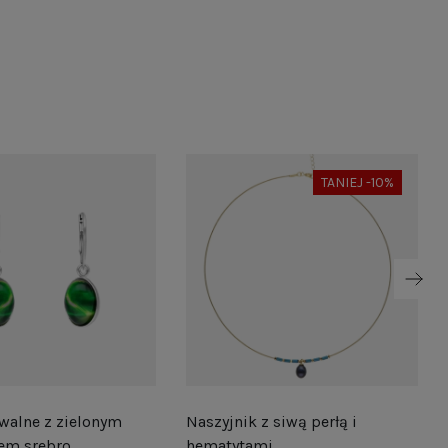
TANIEJ -10%
walne z zielonym
Naszyjnik z siwą perłą i
em srebro
hematytami