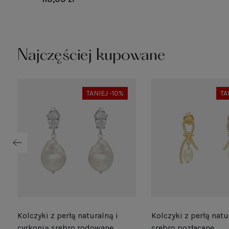
Najczęściej kupowane
TANIEJ -10%
TA
Kolczyki z perłą naturalną i
Kolczyki z perłą natu
e
cyrkonią srebro rodowane
srebro pozłacane