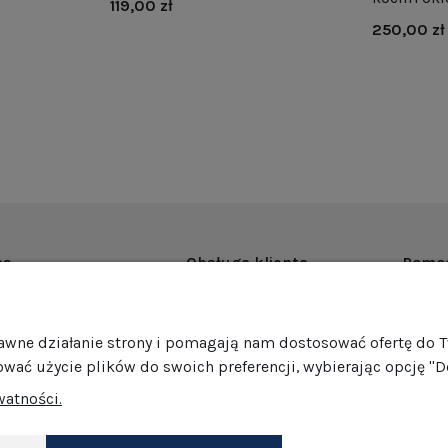
119,00 zł
250,00 zł
as
Obsługa klienta
Pomo
rmie
Dostawa
Regul
ości
Harmonogram wysyłek
Promoc
rawne działanie strony i pomagają nam dostosować ofertę do 
mocje
Formy płatności
Polity
ować użycie plików do swoich preferencji, wybierając opcję "D
edaż hurtowa
Jak pakujemy nasze produkty?
GPSR
watności.
Zwroty i reklamacje
Ustawi
akt
Darmowe zwroty
Dokonaj zwrotu