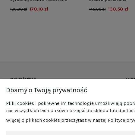
170,10 zł
130,50 zł
189,00 zł
145,00 zł
Newsletter
O n
Dbamy o Twoją prywatność
O fi
Zapisz się do naszego newslettera i bądź na
Now
bieżąco ze wszystkimi nowościami i
Pliki cookies i pokrewne im technologie umożliwiają pop
Pro
promocjami!
nas wszystkich tych plików i przejść do sklepu lub dostos
Sprz
Więcej o plikach cookies przeczytasz w naszej Polityce pry
Blog
Kont