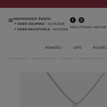
NADCHODZĄCE ŚWIĘTA:
📅
📌
DZIEŃ CHŁOPAKA
– 30.09.2026
MASZ PYTANIE: +48 538 
📌
DZIEŃ NAUCZYCIELA
– 14.10.2026
NOWOŚCI
LATO
KOLEKC
Strona główna
Biżuteria damska
Komplety
Komplet z szafirowymi