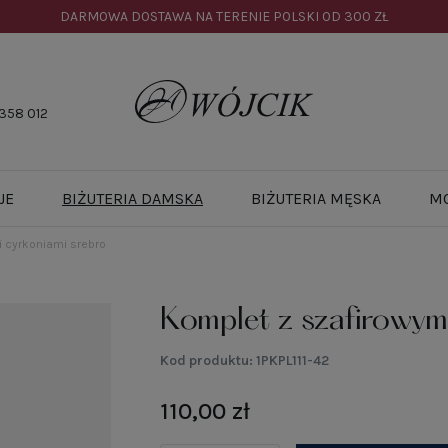
DARMOWA DOSTAWA NA TERENIE POLSKI OD
300 ZŁ
358 012
JE
BIŻUTERIA DAMSKA
BIŻUTERIA MĘSKA
M
 cyrkoniami srebro
Komplet z szafirowym
Kod produktu:
1PKPL111-42
110,00 zł