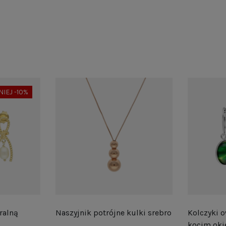
NIEJ -10%
ralną
Naszyjnik potrójne kulki srebro
Kolczyki o
kocim oki