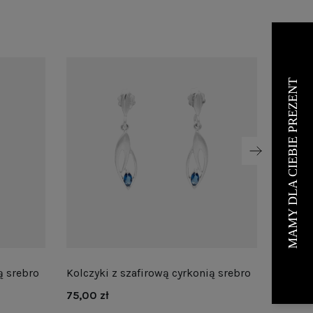
ą srebro
Kolczyki z szafirową cyrkonią srebro
Branso
srebro
75,00 zł
145,00