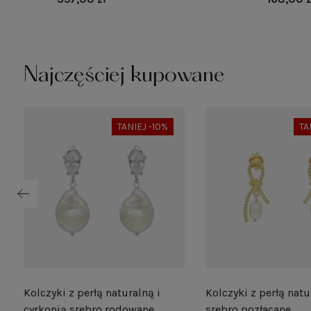
Najczęściej kupowane
TANIEJ -10%
TA
Kolczyki z perłą naturalną i
Kolczyki z perłą natu
e
cyrkonią srebro rodowane
srebro pozłacane