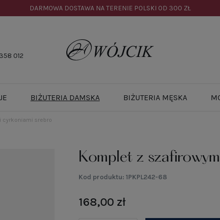
DARMOWA DOSTAWA NA TERENIE POLSKI OD
300 ZŁ
358 012
JE
BIŻUTERIA DAMSKA
BIŻUTERIA MĘSKA
M
 cyrkoniami srebro
Komplet z szafirowym
Kod produktu:
1PKPL242-68
168,00 zł