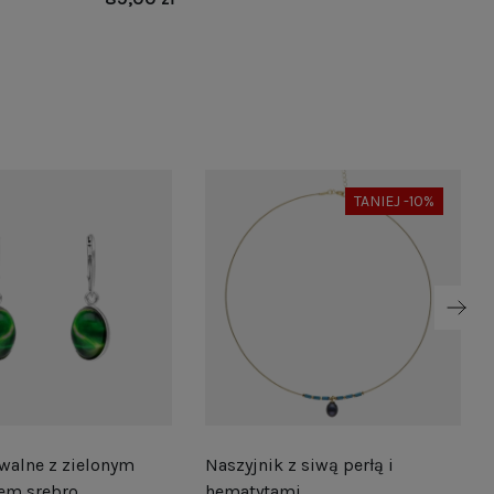
TANIEJ -10%
walne z zielonym
Naszyjnik z siwą perłą i
em srebro
hematytami