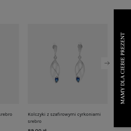
srebro
Kolczyki z szafirowymi cyrkoniami
Kolczy
srebro
srebro
89,00 zł
89,00 