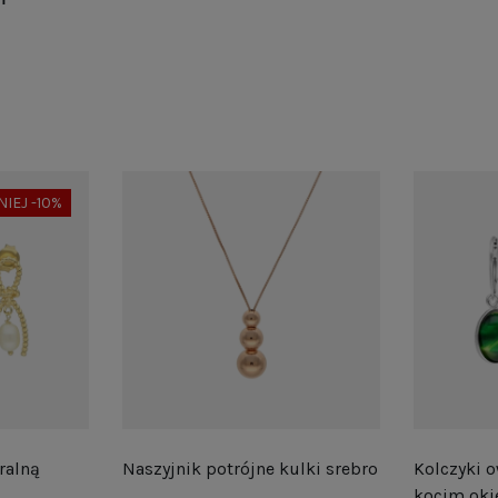
NIEJ -10%
ralną
Naszyjnik potrójne kulki srebro
Kolczyki o
kocim oki