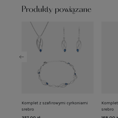
Produkty powiązane
iami
Komplet z szafirowymi cyrkoniami
Komplet 
srebro
srebro
357,00 zł
168,00 z