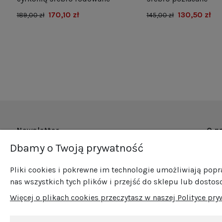
170,10 zł
130,50 zł
189,00 zł
145,00 zł
Newsletter
O n
Dbamy o Twoją prywatność
O fi
Zapisz się do naszego newslettera i bądź na
Now
bieżąco ze wszystkimi nowościami i
Pliki cookies i pokrewne im technologie umożliwiają pop
Pro
promocjami!
nas wszystkich tych plików i przejść do sklepu lub dostos
Sprz
Więcej o plikach cookies przeczytasz w naszej Polityce pry
Blog
Kont