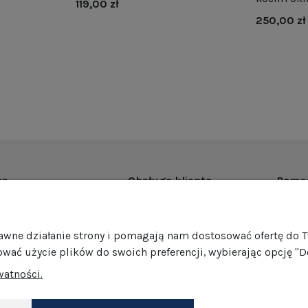
119,00 zł
250,00 zł
as
Obsługa klienta
Pomo
rmie
Dostawa
Regul
ości
Harmonogram wysyłek
Promoc
rawne działanie strony i pomagają nam dostosować ofertę do 
mocje
Formy płatności
Polity
ować użycie plików do swoich preferencji, wybierając opcję "D
edaż hurtowa
Jak pakujemy nasze produkty?
GPSR
watności.
Zwroty i reklamacje
Ustawi
akt
Darmowe zwroty
Dokonaj zwrotu