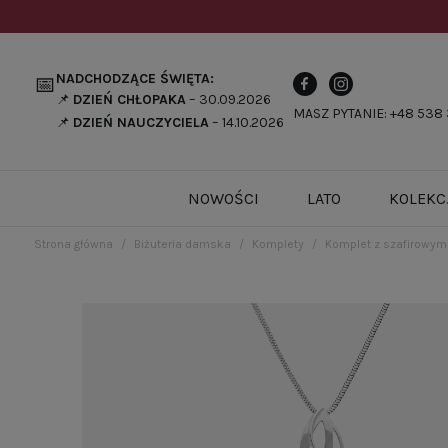
NADCHODZĄCE ŚWIĘTA:
📅
📌
DZIEŃ CHŁOPAKA
– 30.09.2026
MASZ PYTANIE: +48 538 
📌
DZIEŃ NAUCZYCIELA
– 14.10.2026
NOWOŚCI
LATO
KOLEKC
Strona główna
Biżuteria damska
Komplety
Komplet z szafirowymi