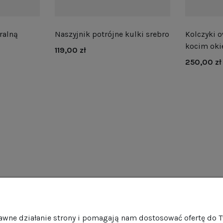
ralną
Naszyjnik potrójne kulki srebro
Kolczyki o
kocim oki
119,00 zł
250,00 zł
as
Obsługa klienta
Pomo
rawne działanie strony i pomagają nam dostosować ofertę do 