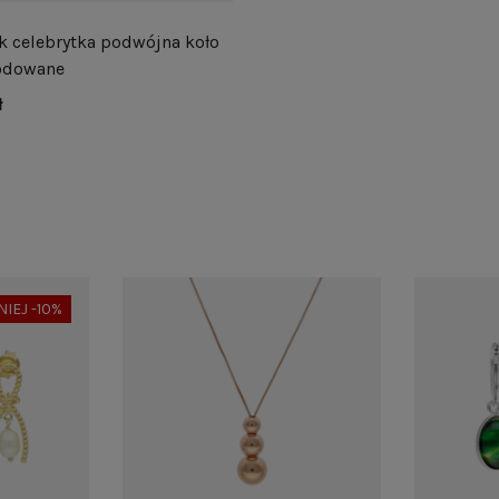
k celebrytka podwójna koło
rodowane
ł
NIEJ -10%