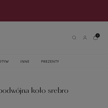
OTYW
INNE
PREZENTY
 podwójna koło srebro