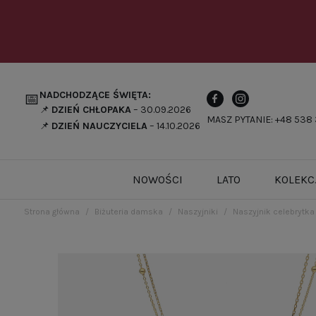
NADCHODZĄCE ŚWIĘTA:
📅
📌
DZIEŃ CHŁOPAKA
– 30.09.2026
MASZ PYTANIE: +48 538 
📌
DZIEŃ NAUCZYCIELA
– 14.10.2026
NOWOŚCI
LATO
KOLEKC
Strona główna
Biżuteria damska
Naszyjniki
Naszyjnik celebrytka