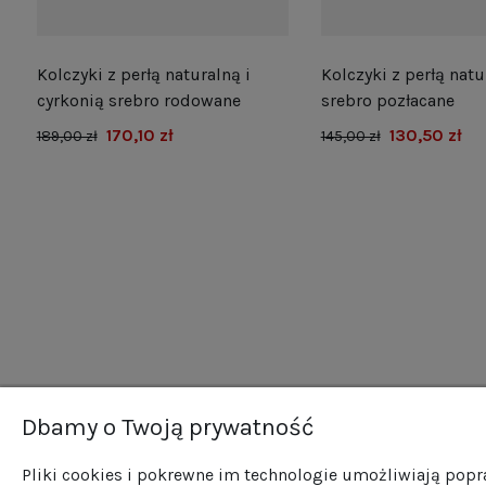
Kolczyki z perłą naturalną i
Kolczyki z perłą natu
e
cyrkonią srebro rodowane
srebro pozłacane
170,10 zł
130,50 zł
189,00 zł
145,00 zł
Dbamy o Twoją prywatność
Newsletter
O n
Pliki cookies i pokrewne im technologie umożliwiają pop