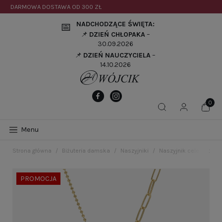
DARMOWA DOSTAWA OD
300 ZŁ
NADCHODZĄCE ŚWIĘTA:
📅
📌
DZIEŃ CHŁOPAKA
–
30.09.2026
📌
DZIEŃ NAUCZYCIELA
–
14.10.2026
Menu
Strona główna
Biżuteria damska
Naszyjniki
Naszyjnik celebrytka z
PROMOCJA