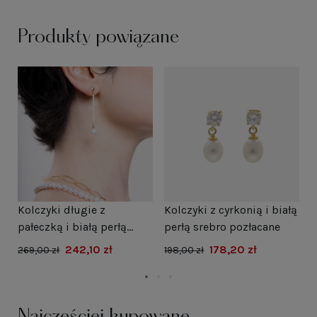
Produkty powiązane
Kolczyki długie z
Kolczyki z cyrkonią i białą
K
pałeczką i białą perłą
perłą srebro pozłacane
s
srebro pozłacane
242,10 zł
178,20 zł
269,00 zł
198,00 zł
1