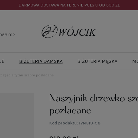
DARMOWA DOSTAWA NA TERENIE POLSKI OD
300 ZŁ
358 012
JE
BIŻUTERIA DAMSKA
BIŻUTERIA MĘSKA
M
częścia tytan srebro pozłacane
Naszyjnik drzewko szc
pozłacane
Kod produktu:
1VN319-98