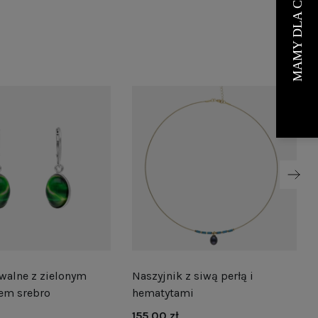
walne z zielonym
Naszyjnik z siwą perłą i
em srebro
hematytami
155,00 zł