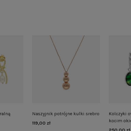
ralną
Naszyjnik potrójne kulki srebro
Kolczyki o
kocim oki
119,00 zł
250,00 zł