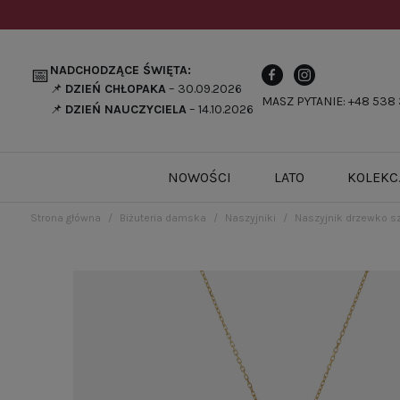
NADCHODZĄCE ŚWIĘTA:
📅
📌
DZIEŃ CHŁOPAKA
– 30.09.2026
MASZ PYTANIE: +48 538 
📌
DZIEŃ NAUCZYCIELA
– 14.10.2026
NOWOŚCI
LATO
KOLEKC
Strona główna
Biżuteria damska
Naszyjniki
Naszyjnik drzewko sz