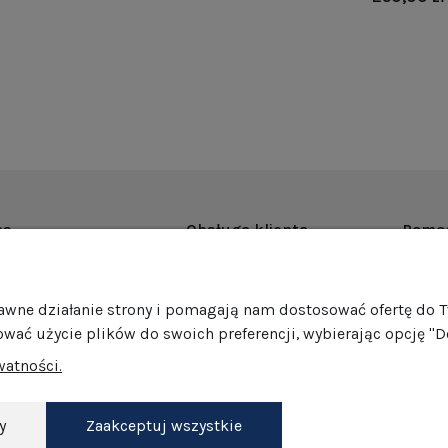
as
Obsługa klienta
Pomo
rmie
Dostawa
Regul
ości
Harmonogram wysyłek
Promoc
rawne działanie strony i pomagają nam dostosować ofertę do 
mocje
Formy płatności
Polity
ować użycie plików do swoich preferencji, wybierając opcję "D
edaż hurtowa
Jak pakujemy nasze produkty?
GPSR
watności.
Zwroty i reklamacje
Ustawi
akt
Darmowe zwroty
Dokonaj zwrotu
y
Zaakceptuj wszystkie