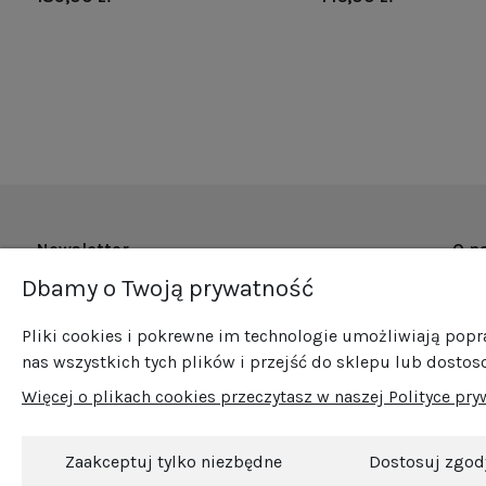
Newsletter
O n
Dbamy o Twoją prywatność
O fi
Zapisz się do naszego newslettera i bądź na
Now
bieżąco ze wszystkimi nowościami i
Pliki cookies i pokrewne im technologie umożliwiają pop
Pro
promocjami!
nas wszystkich tych plików i przejść do sklepu lub dostos
Sprz
Więcej o plikach cookies przeczytasz w naszej Polityce pry
Blog
Kont
Zaakceptuj tylko niezbędne
Dostosuj zgod