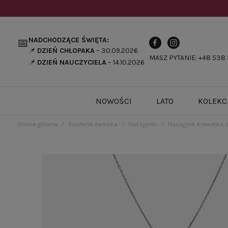
NADCHODZĄCE ŚWIĘTA:
📅
📌
DZIEŃ CHŁOPAKA
– 30.09.2026
MASZ PYTANIE: +48 538 
📌
DZIEŃ NAUCZYCIELA
– 14.10.2026
NOWOŚCI
LATO
KOLEKC
Strona główna
Biżuteria damska
Naszyjniki
Naszyjnik krawatka z