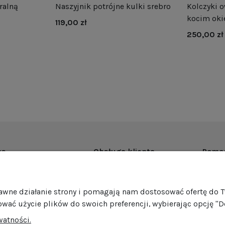
ralną
Naszyjnik potrójne kulki srebro
Kolczyki o
kocim oki
119,00 zł
250,00 zł
as
Obsługa klienta
Pomo
rmie
Dostawa
Regul
ości
Harmonogram wysyłek
Promoc
rawne działanie strony i pomagają nam dostosować ofertę do 
mocje
Formy płatności
Polity
ować użycie plików do swoich preferencji, wybierając opcję "D
edaż hurtowa
Jak pakujemy nasze produkty?
GPSR
watności.
Zwroty i reklamacje
Ustawi