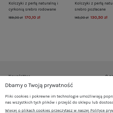
Kolczyki z perłą naturalną i
Kolczyki z perłą natu
e
cyrkonią srebro rodowane
srebro pozłacane
170,10 zł
130,50 zł
189,00 zł
145,00 zł
Newsletter
O n
Dbamy o Twoją prywatność
O fi
Zapisz się do naszego newslettera i bądź na
Now
bieżąco ze wszystkimi nowościami i
Pliki cookies i pokrewne im technologie umożliwiają pop
Pro
promocjami!
nas wszystkich tych plików i przejść do sklepu lub dostos
Sprz
Więcej o plikach cookies przeczytasz w naszej Polityce pry
Blog