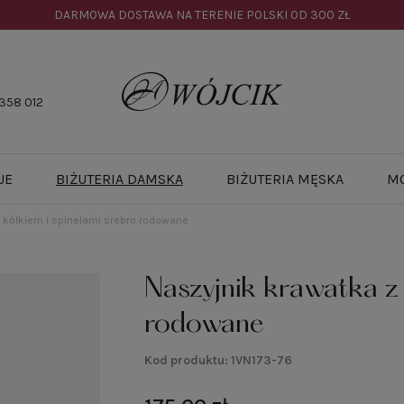
DARMOWA DOSTAWA NA TERENIE POLSKI OD
300 ZŁ
358 012
JE
BIŻUTERIA DAMSKA
BIŻUTERIA MĘSKA
M
 kółkiem i spinelami srebro rodowane
Naszyjnik krawatka z 
rodowane
Kod produktu:
1VN173-76