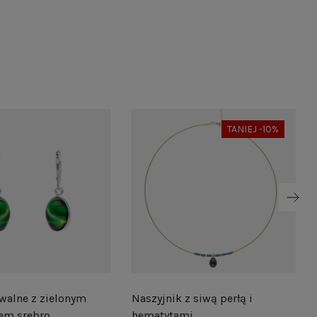
TANIEJ -10%
walne z zielonym
Naszyjnik z siwą perłą i
em srebro
hematytami