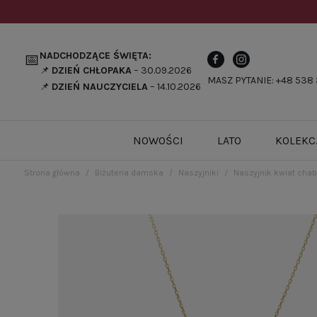
NADCHODZĄCE ŚWIĘTA:
📅
📌
DZIEŃ CHŁOPAKA
– 30.09.2026
MASZ PYTANIE: +48 538 
📌
DZIEŃ NAUCZYCIELA
– 14.10.2026
NOWOŚCI
LATO
KOLEKC
Strona główna
Biżuteria damska
Naszyjniki
Naszyjnik kwiat chab