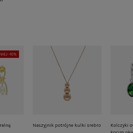
NIEJ -10%
ralną
Naszyjnik potrójne kulki srebro
Kolczyki o
kocim oki