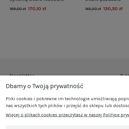
170,10 zł
130,50 zł
189,00 zł
145,00 zł
Newsletter
O n
Dbamy o Twoją prywatność
O fi
Zapisz się do naszego newslettera i bądź na
Now
bieżąco ze wszystkimi nowościami i
Pliki cookies i pokrewne im technologie umożliwiają pop
Pro
promocjami!
nas wszystkich tych plików i przejść do sklepu lub dostos
Sprz
Więcej o plikach cookies przeczytasz w naszej Polityce pry
Blog
Kont