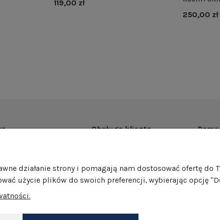
119,00 zł
250,00 zł
as
Obsługa klienta
Pomo
rmie
Dostawa
Regul
ości
Harmonogram wysyłek
Promoc
rawne działanie strony i pomagają nam dostosować ofertę do 
mocje
Formy płatności
Polity
ować użycie plików do swoich preferencji, wybierając opcję "D
edaż hurtowa
Jak pakujemy nasze produkty?
GPSR
watności.
Zwroty i reklamacje
Ustawi
akt
Darmowe zwroty
Dokonaj zwrotu