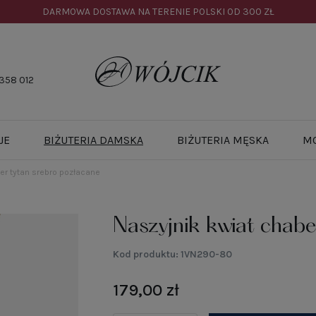
DARMOWA DOSTAWA NA TERENIE POLSKI OD
300 ZŁ
358 012
JE
BIŻUTERIA DAMSKA
BIŻUTERIA MĘSKA
M
er tytan srebro pozłacane
Naszyjnik kwiat chabe
Kod produktu:
1VN290-80
179,00 zł