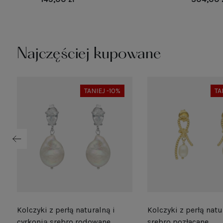
Najczęściej kupowane
TANIEJ -10%
TA
Kolczyki z perłą naturalną i
Kolczyki z perłą natu
e
cyrkonią srebro rodowane
srebro pozłacane