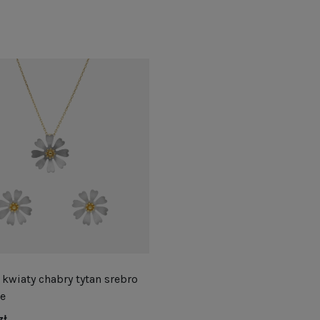
kwiaty chabry tytan srebro
ne
zł