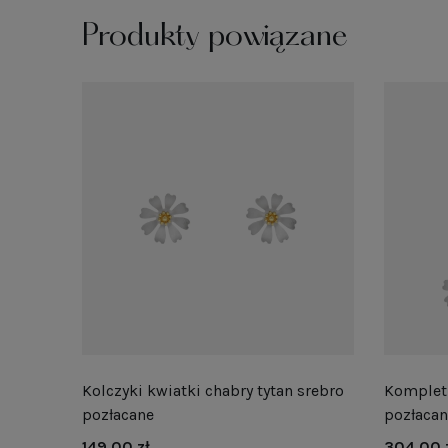
Produkty powiązane
Kolczyki kwiatki chabry tytan srebro
Komplet 
pozłacane
pozłaca
149,00 zł
304,00 