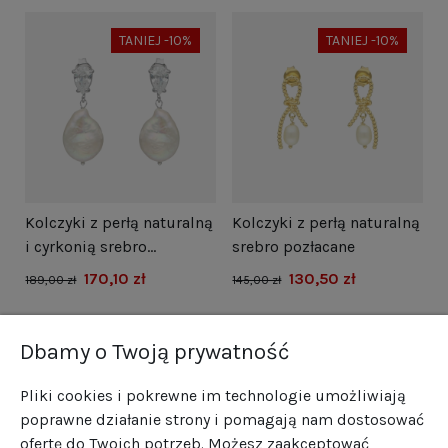
TANIEJ -10%
TANIEJ -10%
i
Kolczyki z perłą naturalną
Kolczyki z perłą naturalną
N
i cyrkonią srebro
srebro pozłacane
s
rodowane
170,10 zł
130,50 zł
1
189,00 zł
145,00 zł
Dbamy o Twoją prywatność
Pliki cookies i pokrewne im technologie umożliwiają
poprawne działanie strony i pomagają nam dostosować
ofertę do Twoich potrzeb. Możesz zaakceptować