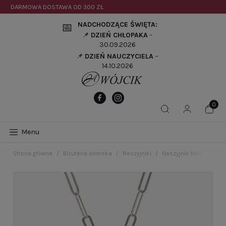
DARMOWA DOSTAWA OD
300 ZŁ
NADCHODZĄCE ŚWIĘTA:
📅
📌
DZIEŃ CHŁOPAKA
–
30.09.2026
📌
DZIEŃ NAUCZYCIELA
–
14.10.2026
Menu
Strona główna
Biżuteria damska
Naszyjniki
Naszyjnik łańcuszkow