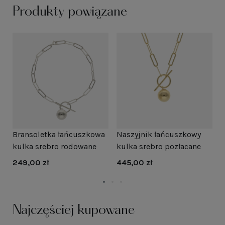
Produkty powiązane
a
Bransoletka łańcuszkowa
Naszyjnik łańcuszkowy
B
kulka srebro rodowane
kulka srebro pozłacane
k
249,00 zł
445,00 zł
2
Najczęściej kupowane