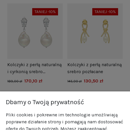
TANIEJ -10%
TANIEJ -10%
i
Kolczyki z perłą naturalną
Kolczyki z perłą naturalną
N
i cyrkonią srebro
srebro pozłacane
s
rodowane
170,10 zł
130,50 zł
1
189,00 zł
145,00 zł
Dbamy o Twoją prywatność
Pliki cookies i pokrewne im technologie umożliwiają
poprawne działanie strony i pomagają nam dostosować
ofertę do Twoich potrzeb. Możesz zaakceptować