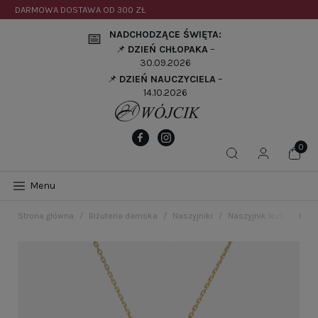
DARMOWA DOSTAWA OD
300 ZŁ
NADCHODZĄCE ŚWIĘTA:
📅
📌
DZIEŃ CHŁOPAKA
–
30.09.2026
📌
DZIEŃ NAUCZYCIELA
–
14.10.2026
Menu
Strona główna
Biżuteria damska
Naszyjniki
Naszyjnik łezka tytan 