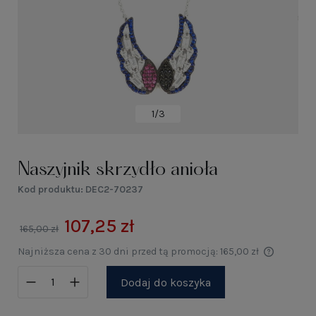
1/3
Naszyjnik skrzydło anioła
Kod produktu:
DEC2-70237
107,25 zł
165,00 zł
Najniższa cena z 30 dni przed tą promocją:
165,00 zł
Dodaj do koszyka