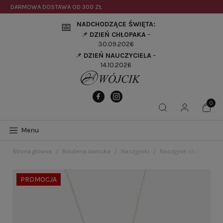
DARMOWA DOSTAWA OD
300 ZŁ
NADCHODZĄCE ŚWIĘTA:
📅
📌
DZIEŃ CHŁOPAKA
–
30.09.2026
📌
DZIEŃ NAUCZYCIELA
–
14.10.2026
Menu
Strona główna
Biżuteria damska
Naszyjniki
Naszyjnik skrzydło ani
PROMOCJA