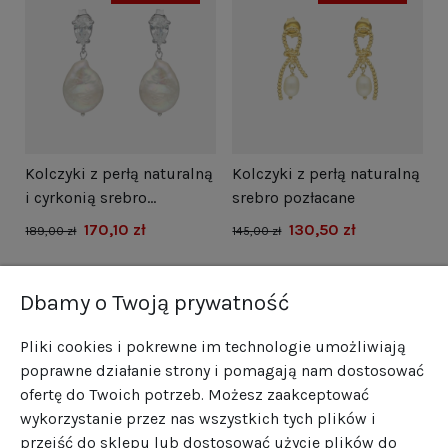
i
Kolczyki z perłą naturalną
Kolczyki z perłą naturalną
N
i cyrkonią srebro
srebro pozłacane
s
rodowane
170,10 zł
130,50 zł
1
189,00 zł
145,00 zł
Dbamy o Twoją prywatność
Pliki cookies i pokrewne im technologie umożliwiają
poprawne działanie strony i pomagają nam dostosować
ofertę do Twoich potrzeb. Możesz zaakceptować
wykorzystanie przez nas wszystkich tych plików i
przejść do sklepu lub dostosować użycie plików do