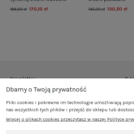
170,10 zł
130,50 zł
189,00 zł
145,00 zł
Newsletter
O n
Dbamy o Twoją prywatność
O fi
Zapisz się do naszego newslettera i bądź na
Now
bieżąco ze wszystkimi nowościami i
Pliki cookies i pokrewne im technologie umożliwiają pop
Pro
promocjami!
nas wszystkich tych plików i przejść do sklepu lub dostos
Sprz
Więcej o plikach cookies przeczytasz w naszej Polityce pry
Blog
Kont