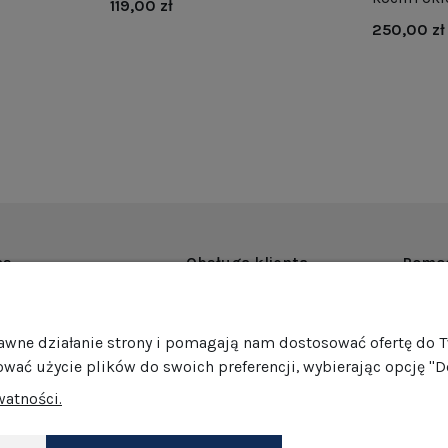
119,00 zł
250,00 zł
as
Obsługa klienta
Pomo
rmie
Dostawa
Regul
ości
Harmonogram wysyłek
Promoc
rawne działanie strony i pomagają nam dostosować ofertę do 
mocje
Formy płatności
Polity
ować użycie plików do swoich preferencji, wybierając opcję "D
edaż hurtowa
Jak pakujemy nasze produkty?
GPSR
watności.
Zwroty i reklamacje
Ustawi
akt
Darmowe zwroty
Dokonaj zwrotu