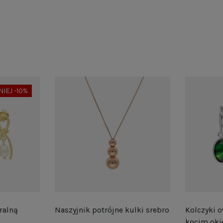
NIEJ -10%
ralną
Naszyjnik potrójne kulki srebro
Kolczyki o
kocim oki