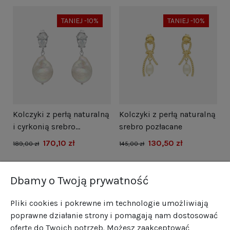
TANIEJ -10%
TANIEJ -10%
i
Kolczyki z perłą naturalną
Kolczyki z perłą naturalną
N
i cyrkonią srebro
srebro pozłacane
s
rodowane
170,10 zł
130,50 zł
1
189,00 zł
145,00 zł
Dbamy o Twoją prywatność
Pliki cookies i pokrewne im technologie umożliwiają
poprawne działanie strony i pomagają nam dostosować
ofertę do Twoich potrzeb. Możesz zaakceptować