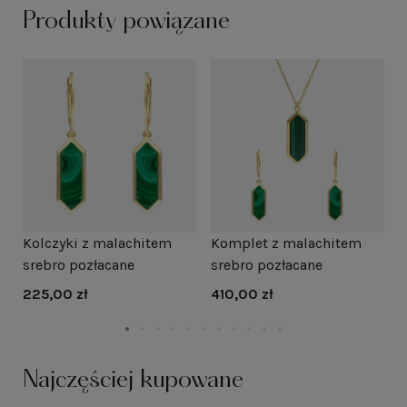
Produkty powiązane
Kolczyki z malachitem
Komplet z malachitem
N
srebro pozłacane
srebro pozłacane
s
225,00 zł
410,00 zł
1
Najczęściej kupowane