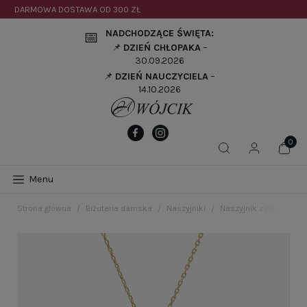
DARMOWA DOSTAWA OD
300 ZŁ
NADCHODZĄCE ŚWIĘTA:
📅
📌
DZIEŃ CHŁOPAKA
–
30.09.2026
📌
DZIEŃ NAUCZYCIELA
–
14.10.2026
Menu
Strona główna
Biżuteria damska
Naszyjniki
Naszyjnik z malachite