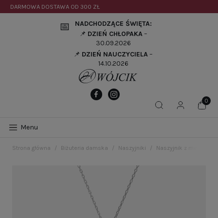
DARMOWA DOSTAWA OD
300 ZŁ
NADCHODZĄCE ŚWIĘTA:
📅
📌
DZIEŃ CHŁOPAKA
–
30.09.2026
📌
DZIEŃ NAUCZYCIELA
–
14.10.2026
Menu
Strona główna
Biżuteria damska
Naszyjniki
Naszyjnik z malachit