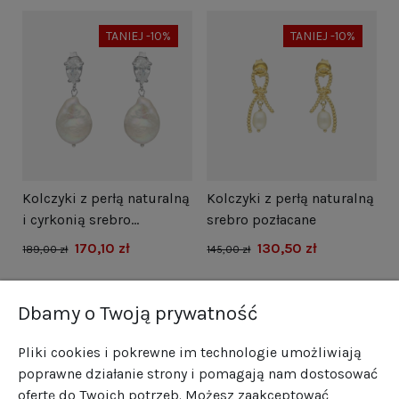
TANIEJ -10%
TANIEJ -10%
i
Kolczyki z perłą naturalną
Kolczyki z perłą naturalną
N
i cyrkonią srebro
srebro pozłacane
s
rodowane
170,10 zł
130,50 zł
1
189,00 zł
145,00 zł
Dbamy o Twoją prywatność
Pliki cookies i pokrewne im technologie umożliwiają
poprawne działanie strony i pomagają nam dostosować
ofertę do Twoich potrzeb. Możesz zaakceptować