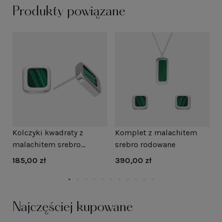
Produkty powiązane
ą
Kolczyki kwadraty z
Komplet z malachitem
K
e
malachitem srebro
srebro rodowane
s
rodowane
185,00 zł
390,00 zł
3
Najczęściej kupowane