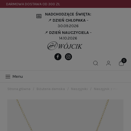
DARMOWA DOSTAWA OD
300 ZŁ
NADCHODZĄCE ŚWIĘTA:
📅
📌
DZIEŃ CHŁOPAKA
–
30.09.2026
📌
DZIEŃ NAUCZYCIELA
–
14.10.2026
Menu
Strona główna
Biżuteria damska
Naszyjniki
Naszyjnik z masą per