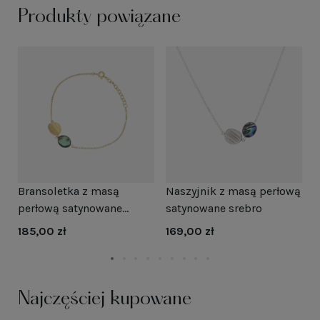
Produkty powiązane
Bransoletka z masą
Naszyjnik z masą perłową
E
perłową satynowane
satynowane srebro
s
srebro pozłacane
p
185,00 zł
169,00 zł
1
Najczęściej kupowane