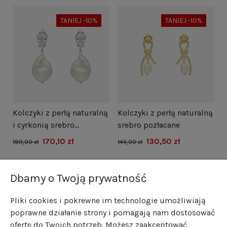
TANIEJ -10%
TANIEJ -10%
i
Kolczyki z perłą naturalną
Kolczyki z perłą naturalną
N
i cyrkonią srebro
srebro pozłacane
s
rodowane
170,10 zł
130,50 zł
1
189,00 zł
145,00 zł
Dbamy o Twoją prywatność
Pliki cookies i pokrewne im technologie umożliwiają
poprawne działanie strony i pomagają nam dostosować
ofertę do Twoich potrzeb. Możesz zaakceptować