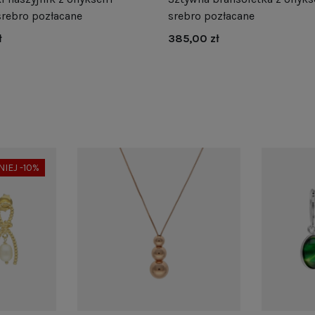
srebro pozłacane
srebro pozłacane
ł
385,00 zł
NIEJ -10%