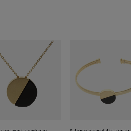
i naszyjnik z onyksem
Sztywna bransoletka z onyk