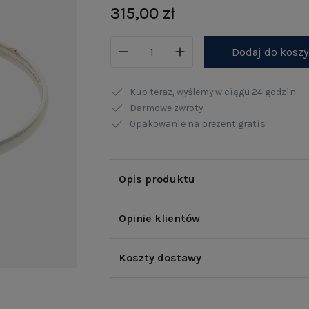
315,00 zł
Dodaj do kosz
Kup teraz, wyślemy w ciągu
24 godzin
Darmowe zwroty
Opakowanie na prezent gratis
Opis produktu
Opinie klientów
Koszty dostawy