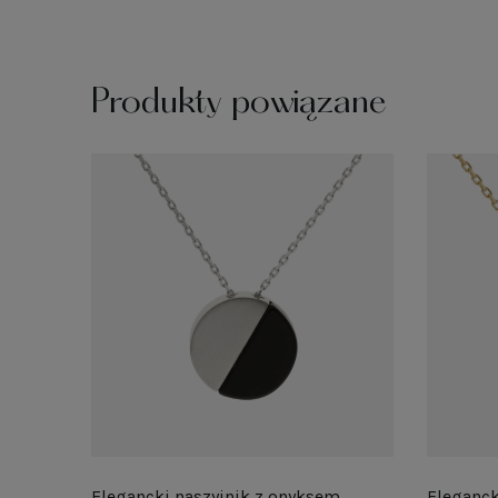
Produkty powiązane
Elegancki naszyjnik z onyksem
Eleganck