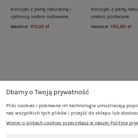
Kolczyki z perłą naturalną i
Kolczyki z perłą natu
e
cyrkonią srebro rodowane
srebro pozłacane
170,10 zł
130,50 zł
189,00 zł
145,00 zł
Dbamy o Twoją prywatność
Newsletter
O n
Pliki cookies i pokrewne im technologie umożliwiają pop
O fi
Zapisz się do naszego newslettera i bądź na
nas wszystkich tych plików i przejść do sklepu lub dostos
Now
bieżąco ze wszystkimi nowościami i
Więcej o plikach cookies przeczytasz w naszej Polityce pry
Pro
promocjami!
Sprz