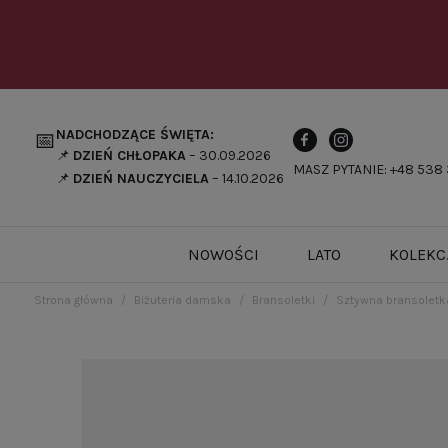
NADCHODZĄCE ŚWIĘTA:
📅
📌
DZIEŃ CHŁOPAKA
– 30.09.2026
MASZ PYTANIE: +48 538 
📌
DZIEŃ NAUCZYCIELA
– 14.10.2026
NOWOŚCI
LATO
KOLEKC
Strona główna
Biżuteria damska
Bransoletki
Sztywna bransoletk