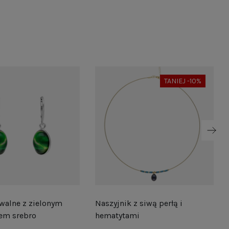
TANIEJ -10%
walne z zielonym
Naszyjnik z siwą perłą i
em srebro
hematytami