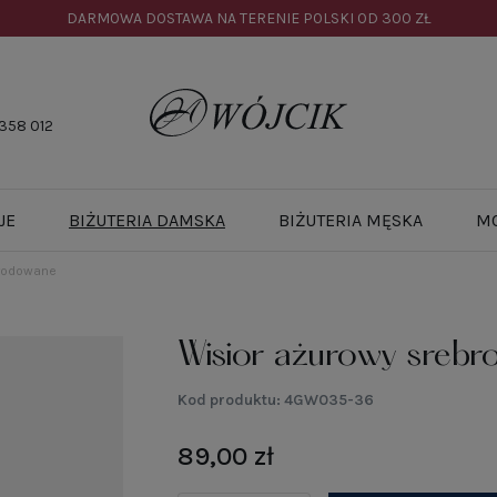
DARMOWA DOSTAWA NA TERENIE POLSKI OD
300 ZŁ
358 012
JE
BIŻUTERIA DAMSKA
BIŻUTERIA MĘSKA
M
 rodowane
Wisior ażurowy sreb
Kod produktu:
4GW035-36
89,00 zł