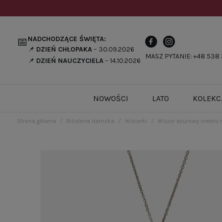
NADCHODZĄCE ŚWIĘTA:
📅
📌
DZIEŃ CHŁOPAKA
– 30.09.2026
MASZ PYTANIE: +48 538 
📌
DZIEŃ NAUCZYCIELA
– 14.10.2026
NOWOŚCI
LATO
KOLEKC
Strona główna
Biżuteria damska
Wisiorki
Wisior ażurowy srebro