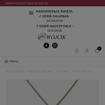
DARMOWA DOSTAWA OD
300 ZŁ
NADCHODZĄCE ŚWIĘTA:
📅
📌
DZIEŃ CHŁOPAKA
–
30.09.2026
📌
DZIEŃ NAUCZYCIELA
–
14.10.2026
Menu
Strona główna
Biżuteria damska
Wisiorki
Wisior ćma pozłacana s