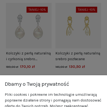
TANIEJ -10%
TANIEJ -10%
i
Kolczyki z perłą naturalną
Kolczyki z perłą naturalną
N
i cyrkonią srebro
srebro pozłacane
s
rodowane
170,10 zł
130,50 zł
1
189,00 zł
145,00 zł
Dbamy o Twoją prywatność
Pliki cookies i pokrewne im technologie umożliwiają
poprawne działanie strony i pomagają nam dostosować
ofertę do Twoich potrzeb. Możesz zaakceptować