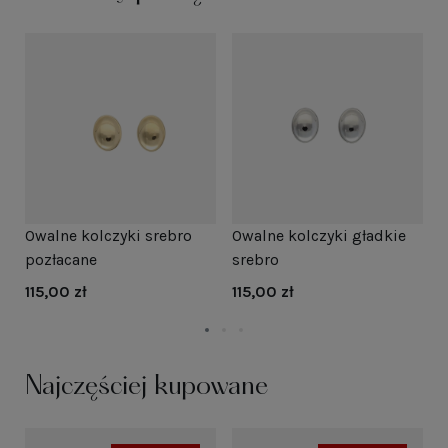
Owalne kolczyki srebro
Owalne kolczyki gładkie
O
pozłacane
srebro
s
115,00 zł
115,00 zł
1
Najczęściej kupowane