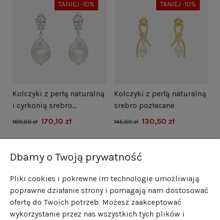
TANIEJ -10%
TANIEJ -10%
i
Kolczyki z perłą naturalną
Kolczyki z perłą naturalną
N
i cyrkonią srebro
srebro pozłacane
s
rodowane
170,10 zł
130,50 zł
1
189,00 zł
145,00 zł
Dbamy o Twoją prywatność
Pliki cookies i pokrewne im technologie umożliwiają
poprawne działanie strony i pomagają nam dostosować
ofertę do Twoich potrzeb. Możesz zaakceptować
wykorzystanie przez nas wszystkich tych plików i