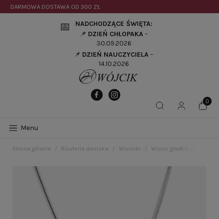
DARMOWA DOSTAWA OD
300 ZŁ
NADCHODZĄCE ŚWIĘTA:
📅
📌
DZIEŃ CHŁOPAKA
–
30.09.2026
📌
DZIEŃ NAUCZYCIELA
–
14.10.2026
Menu
Strona główna
Biżuteria damska
Wisiorki
Wisior gładkie srebro po