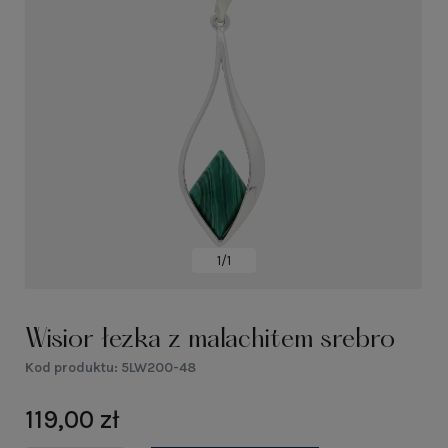
1/1
Wisior łezka z malachitem srebro
Kod produktu:
5LW200-48
119,00 zł