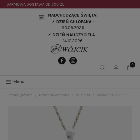
DARMOWA DOSTAWA OD
300 ZŁ
NADCHODZĄCE ŚWIĘTA:
📅
📌
DZIEŃ CHŁOPAKA
–
30.09.2026
📌
DZIEŃ NAUCZYCIELA
–
14.10.2026
Menu
Strona główna
Biżuteria damska
Wisiorki
Wisior łezka z malachit