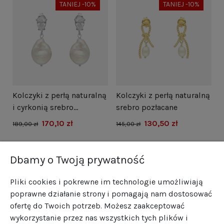
TANIEJ -10%
TANIEJ -10%
i
Kolczyki z perłą naturalną
Kolczyki z perłą naturalną
N
i cyrkonią srebro
srebro pozłacane
s
rodowane
170,10 zł
130,50 zł
1
189,00 zł
145,00 zł
Dbamy o Twoją prywatność
Pliki cookies i pokrewne im technologie umożliwiają
poprawne działanie strony i pomagają nam dostosować
ofertę do Twoich potrzeb. Możesz zaakceptować
wykorzystanie przez nas wszystkich tych plików i