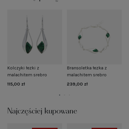
Kolczyki łezki z
Bransoletka łezka z
K
malachitem srebro
malachitem srebro
m
115,00 zł
239,00 zł
1
Najczęściej kupowane