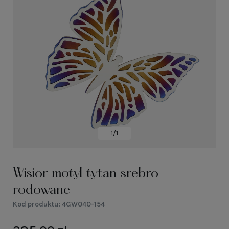
1/1
Wisior motyl tytan srebro
rodowane
Kod produktu:
4GW040-154