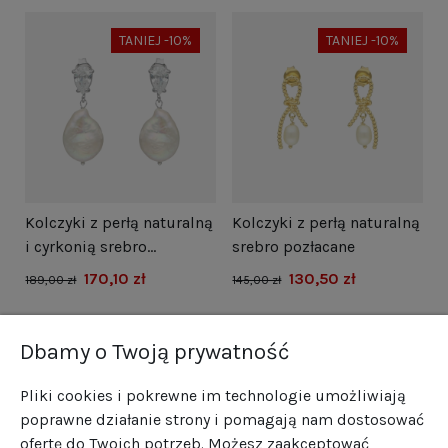
TANIEJ -10%
TANIEJ -10%
i
Kolczyki z perłą naturalną
Kolczyki z perłą naturalną
N
i cyrkonią srebro
srebro pozłacane
s
rodowane
170,10 zł
130,50 zł
1
189,00 zł
145,00 zł
Dbamy o Twoją prywatność
Pliki cookies i pokrewne im technologie umożliwiają
poprawne działanie strony i pomagają nam dostosować
ofertę do Twoich potrzeb. Możesz zaakceptować