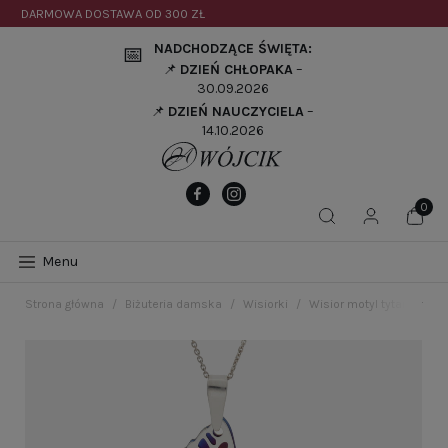
DARMOWA DOSTAWA OD
300 ZŁ
NADCHODZĄCE ŚWIĘTA:
📅
📌
DZIEŃ CHŁOPAKA
–
30.09.2026
📌
DZIEŃ NAUCZYCIELA
–
14.10.2026
Menu
Strona główna
Biżuteria damska
Wisiorki
Wisior motyl tytan sreb