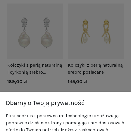
i
Kolczyki z perłą naturalną
Kolczyki z perłą naturalną
N
i cyrkonią srebro
srebro pozłacane
s
rodowane
189,00 zł
145,00 zł
1
Dbamy o Twoją prywatność
Pliki cookies i pokrewne im technologie umożliwiają
poprawne działanie strony i pomagają nam dostosować
ofertę do Twoich potrzeb. Możesz zaakceptować