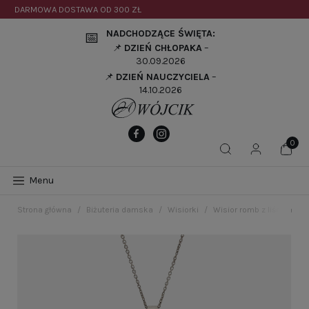
DARMOWA DOSTAWA OD
300 ZŁ
NADCHODZĄCE ŚWIĘTA:
📅
📌
DZIEŃ CHŁOPAKA
–
30.09.2026
📌
DZIEŃ NAUCZYCIELA
–
14.10.2026
Menu
Strona główna
Biżuteria damska
Wisiorki
Wisior romb z liściami t