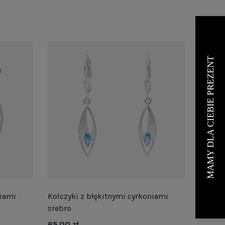
niami
Kolczyki z błękitnymi cyrkoniami
srebro
65,00 zł