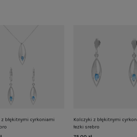
z błękitnymi cyrkoniami
Kolczyki z błękitnymi cyrko
ebro
łezki srebro
ł
75,00 zł