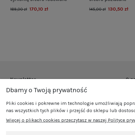
170,10 zł
130,50 zł
189,00 zł
145,00 zł
Newsletter
O n
Dbamy o Twoją prywatność
O fi
Zapisz się do naszego newslettera i bądź na
Now
bieżąco ze wszystkimi nowościami i
Pliki cookies i pokrewne im technologie umożliwiają pop
Pro
promocjami!
nas wszystkich tych plików i przejść do sklepu lub dostos
Sprz
Więcej o plikach cookies przeczytasz w naszej Polityce pry
Blog
Kont