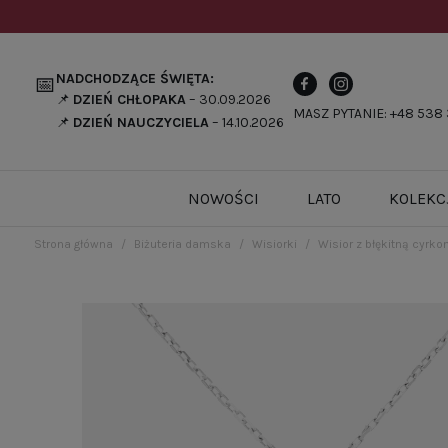
NADCHODZĄCE ŚWIĘTA:
📅
📌
DZIEŃ CHŁOPAKA
– 30.09.2026
MASZ PYTANIE: +48 538 
📌
DZIEŃ NAUCZYCIELA
– 14.10.2026
NOWOŚCI
LATO
KOLEKC
Strona główna
Biżuteria damska
Wisiorki
Wisior z błękitną cyrko