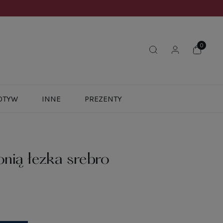
OTYW
INNE
PREZENTY
onią łezka srebro