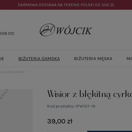
DARMOWA DOSTAWA NA TERENIE POLSKI OD
300 ZŁ
358 012
JE
BIŻUTERIA DAMSKA
BIŻUTERIA MĘSKA
M
nią łezka srebro
Wisior z błękitną cyrk
Kod produktu:
1PW107-16
39,00 zł