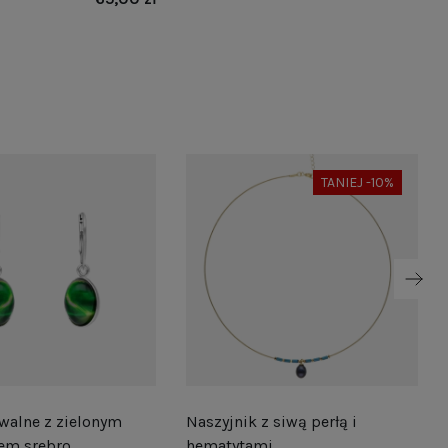
TANIEJ -10%
walne z zielonym
Naszyjnik z siwą perłą i
em srebro
hematytami