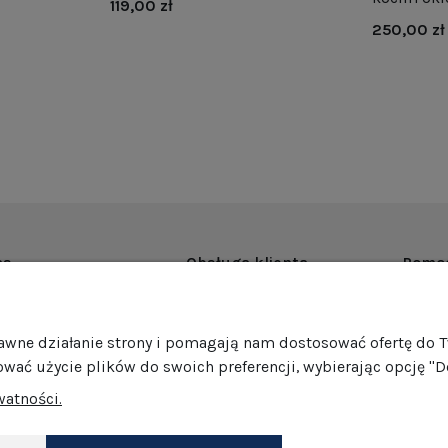
119,00 zł
250,00 zł
as
Obsługa klienta
Pomo
rmie
Dostawa
Regul
ości
Harmonogram wysyłek
Promoc
rawne działanie strony i pomagają nam dostosować ofertę do 
mocje
Formy płatności
Polity
ować użycie plików do swoich preferencji, wybierając opcję "D
edaż hurtowa
Jak pakujemy nasze produkty?
GPSR
watności.
Zwroty i reklamacje
Ustawi
akt
Darmowe zwroty
Dokonaj zwrotu