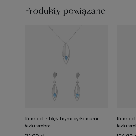
Produkty powiązane
Komplet z błękitnymi cyrkoniami
Komplet 
łezki srebro
łezki sr
114,00 zł
104,00 z