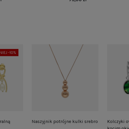
NIEJ -10%
ralną
Naszyjnik potrójne kulki srebro
Kolczyki o
kocim oki