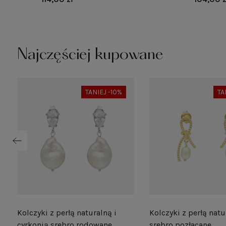
Najczęściej kupowane
TANIEJ -10%
TA
Kolczyki z perłą naturalną i
Kolczyki z perłą natu
e
cyrkonią srebro rodowane
srebro pozłacane