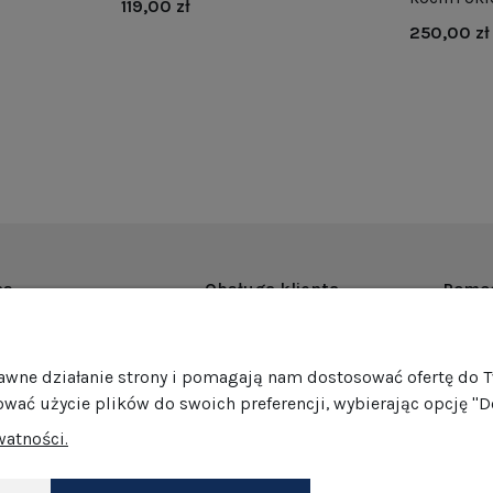
119,00 zł
250,00 zł
as
Obsługa klienta
Pomo
rmie
Dostawa
Regul
ości
Harmonogram wysyłek
Promoc
rawne działanie strony i pomagają nam dostosować ofertę do 
mocje
Formy płatności
Polity
ować użycie plików do swoich preferencji, wybierając opcję "D
edaż hurtowa
Jak pakujemy nasze produkty?
GPSR
watności.
Zwroty i reklamacje
Ustawi
akt
Darmowe zwroty
Dokonaj zwrotu