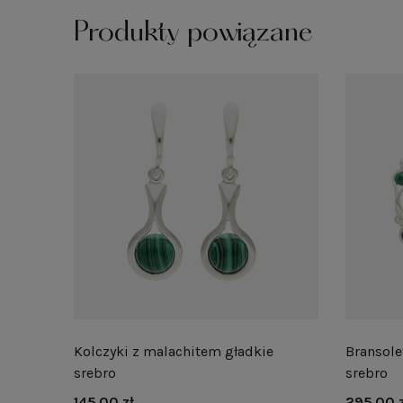
Produkty powiązane
Kolczyki z malachitem gładkie
Bransole
srebro
srebro
145,00 zł
295,00 