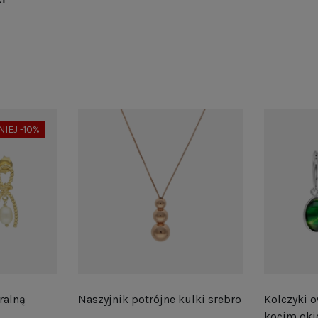
NIEJ -10%
ralną
Naszyjnik potrójne kulki srebro
Kolczyki o
kocim oki