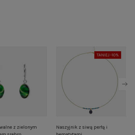
TANIEJ -10%
walne z zielonym
Naszyjnik z siwą perłą i
em srebro
hematytami