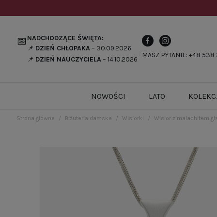
NADCHODZĄCE ŚWIĘTA:
📅
📌
DZIEŃ CHŁOPAKA
– 30.09.2026
MASZ PYTANIE: +48 538 
📌
DZIEŃ NAUCZYCIELA
– 14.10.2026
NOWOŚCI
LATO
KOLEKC
Strona główna
Biżuteria damska
Wisiorki
Wisior z malachitem gł