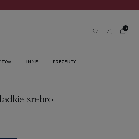
OTYW
INNE
PREZENTY
ładkie srebro