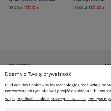
170,10 zł
130,50 zł
189,00 zł
145,00 zł
Newsletter
O n
Dbamy o Twoją prywatność
O fi
Zapisz się do naszego newslettera i bądź na
Now
bieżąco ze wszystkimi nowościami i
Pliki cookies i pokrewne im technologie umożliwiają pop
Pro
promocjami!
nas wszystkich tych plików i przejść do sklepu lub dostos
Sprz
Więcej o plikach cookies przeczytasz w naszej Polityce pry
Blog
Kont