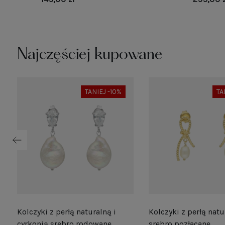
Najczęściej kupowane
TANIEJ -10%
TA
Kolczyki z perłą naturalną i
Kolczyki z perłą natu
e
cyrkonią srebro rodowane
srebro pozłacane