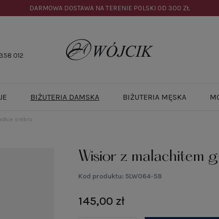
DARMOWA DOSTAWA NA TERENIE POLSKI OD
300 ZŁ
358 012
JE
BIŻUTERIA DAMSKA
BIŻUTERIA MĘSKA
M
adkie srebro
Wisior z malachitem g
Kod produktu:
5LW064-58
145,00 zł