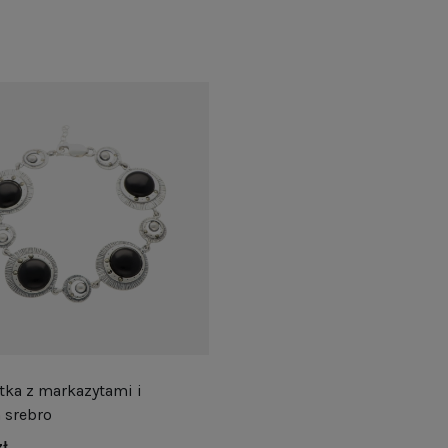
tka z markazytami i
 srebro
zł