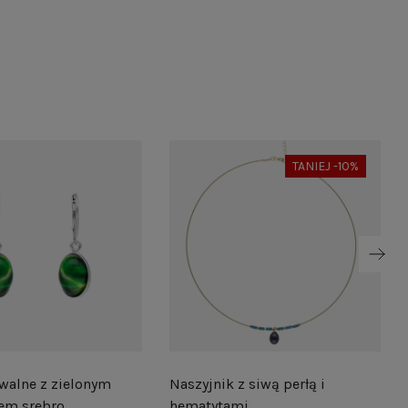
TANIEJ -10%
walne z zielonym
Naszyjnik z siwą perłą i
em srebro
hematytami