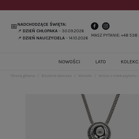
NADCHODZĄCE ŚWIĘTA:
📅
📌
DZIEŃ CHŁOPAKA
– 30.09.2026
MASZ PYTANIE: +48 538 
📌
DZIEŃ NAUCZYCIELA
– 14.10.2026
NOWOŚCI
LATO
KOLEKC
Strona główna
Biżuteria damska
Wisiorki
Wisior z markazytami 