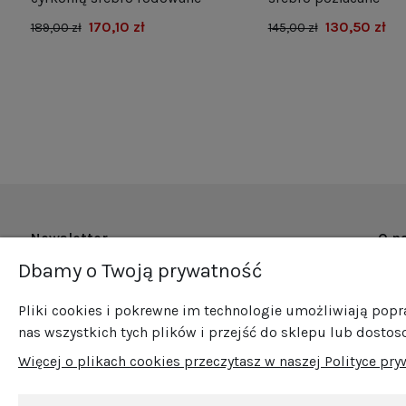
170,10 zł
130,50 zł
189,00 zł
145,00 zł
Newsletter
O n
Dbamy o Twoją prywatność
O fi
Zapisz się do naszego newslettera i bądź na
Now
bieżąco ze wszystkimi nowościami i
Pliki cookies i pokrewne im technologie umożliwiają pop
Pro
promocjami!
nas wszystkich tych plików i przejść do sklepu lub dostos
Sprz
Więcej o plikach cookies przeczytasz w naszej Polityce pry
Blog
Kont