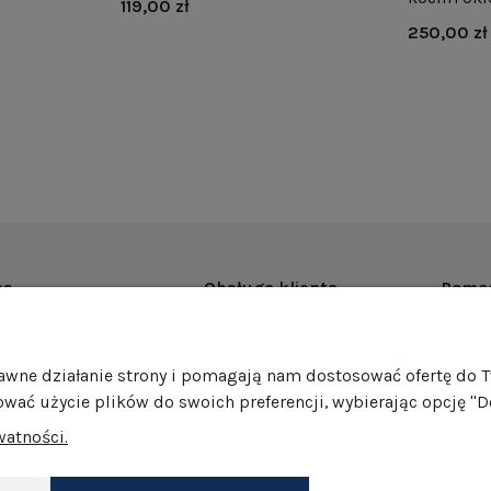
119,00 zł
250,00 zł
as
Obsługa klienta
Pomo
rmie
Dostawa
Regul
ości
Harmonogram wysyłek
Promoc
rawne działanie strony i pomagają nam dostosować ofertę do 
mocje
Formy płatności
Polity
ować użycie plików do swoich preferencji, wybierając opcję "D
edaż hurtowa
Jak pakujemy nasze produkty?
GPSR
watności.
Zwroty i reklamacje
Ustawi
akt
Darmowe zwroty
Dokonaj zwrotu