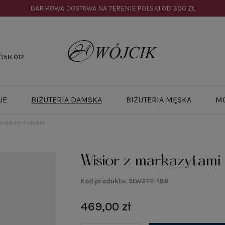
DARMOWA DOSTAWA NA TERENIE POLSKI OD
300 ZŁ
358 012
JE
BIŻUTERIA DAMSKA
BIŻUTERIA MĘSKA
M
i onyksem srebro
Wisior z markazytami
Kod produktu:
5LW222-188
469,00 zł