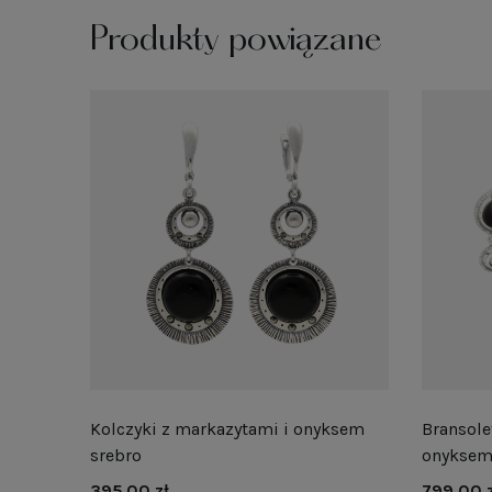
Produkty powiązane
Kolczyki z markazytami i onyksem
Bransole
srebro
onyksem
395,00 zł
799,00 