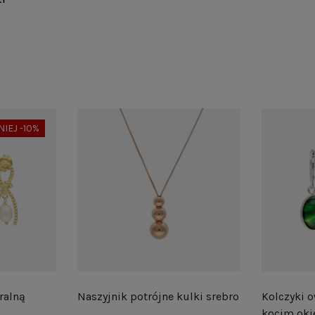
NIEJ -10%
ralną
Naszyjnik potrójne kulki srebro
Kolczyki o
kocim oki