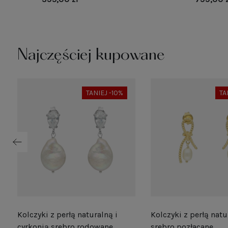
Najczęściej kupowane
TANIEJ -10%
TA
Kolczyki z perłą naturalną i
Kolczyki z perłą natu
e
cyrkonią srebro rodowane
srebro pozłacane