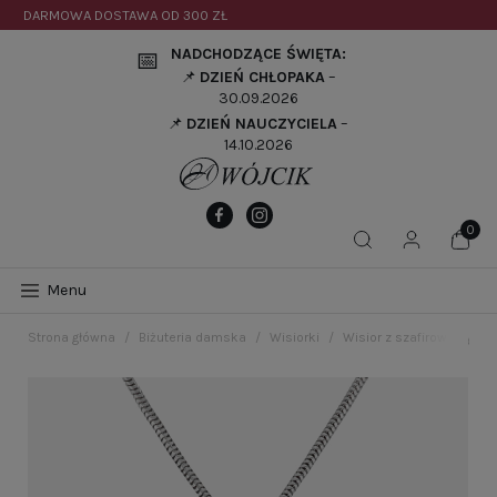
DARMOWA DOSTAWA OD
300 ZŁ
NADCHODZĄCE ŚWIĘTA:
📅
📌
DZIEŃ CHŁOPAKA
–
30.09.2026
📌
DZIEŃ NAUCZYCIELA
–
14.10.2026
Menu
Strona główna
Biżuteria damska
Wisiorki
Wisior z szafirową cyrko