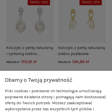
TANIEJ -10%
TANIEJ -10%
i
Kolczyki z perłą naturalną
Kolczyki z perłą naturalną
N
i cyrkonią srebro
srebro pozłacane
s
rodowane
170,10 zł
130,50 zł
1
189,00 zł
145,00 zł
Dbamy o Twoją prywatność
Pliki cookies i pokrewne im technologie umożliwiają
poprawne działanie strony i pomagają nam dostosować
ofertę do Twoich potrzeb. Możesz zaakceptować
wykorzystanie przez nas wszystkich tych plików i