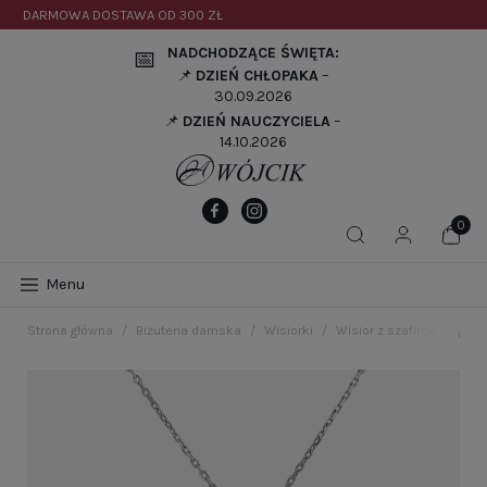
DARMOWA DOSTAWA OD
300 ZŁ
NADCHODZĄCE ŚWIĘTA:
📅
📌
DZIEŃ CHŁOPAKA
–
30.09.2026
📌
DZIEŃ NAUCZYCIELA
–
14.10.2026
Menu
Strona główna
Biżuteria damska
Wisiorki
Wisior z szafirową cyrko