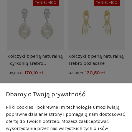
TANIEJ -10%
TANIEJ -10%
i
Kolczyki z perłą naturalną
Kolczyki z perłą naturalną
N
i cyrkonią srebro
srebro pozłacane
s
rodowane
170,10 zł
130,50 zł
1
189,00 zł
145,00 zł
Dbamy o Twoją prywatność
Pliki cookies i pokrewne im technologie umożliwiają
poprawne działanie strony i pomagają nam dostosować
ofertę do Twoich potrzeb. Możesz zaakceptować
wykorzystanie przez nas wszystkich tych plików i