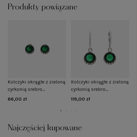
Produkty powiązane
Kolczyki okrągłe z zieloną
Kolczyki okrągłe z zieloną
B
cyrkonią srebro
cyrkonią srebro
z
oksydowane
oksydowane
66,00 zł
119,00 zł
2
Najczęściej kupowane