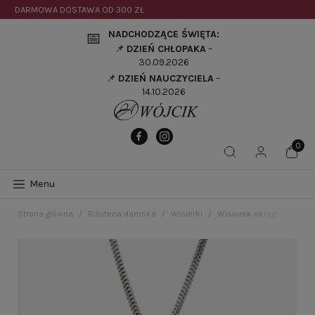
DARMOWA DOSTAWA OD
300 ZŁ
NADCHODZĄCE ŚWIĘTA:
📅
📌
DZIEŃ CHŁOPAKA
–
30.09.2026
📌
DZIEŃ NAUCZYCIELA
–
14.10.2026
Menu
Strona główna
Biżuteria damska
Wisiorki
Wisiorek okrągły z ziel