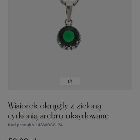
1/1
Wisiorek okrągły z zieloną
cyrkonią srebro oksydowane
Kod produktu:
4SW038-24