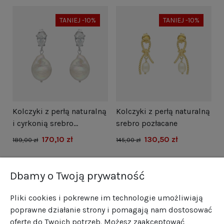
TANIEJ -10%
TANIEJ -10%
i
Kolczyki z perłą naturalną
Kolczyki z perłą naturalną
N
i cyrkonią srebro
srebro pozłacane
s
rodowane
170,10 zł
130,50 zł
1
189,00 zł
145,00 zł
Dbamy o Twoją prywatność
Pliki cookies i pokrewne im technologie umożliwiają
poprawne działanie strony i pomagają nam dostosować
ofertę do Twoich potrzeb. Możesz zaakceptować