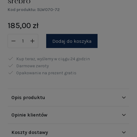
srebro
Kod produktu:
5LW070-72
185,00 zł
Dodaj do koszyka
Kup teraz, wyślemy w ciągu
24 godzin
Darmowe zwroty
Opakowanie na prezent gratis
Opis produktu
Opinie klientów
Koszty dostawy