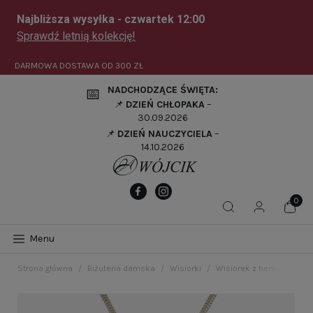
DARMOWA DOSTAWA OD
300 ZŁ
NADCHODZĄCE ŚWIĘTA:
📅
📌
DZIEŃ CHŁOPAKA
–
30.09.2026
📌
DZIEŃ NAUCZYCIELA
–
14.10.2026
Menu
Strona główna
Biżuteria damska
Wisiorki
Wisiorek z hematytem gł