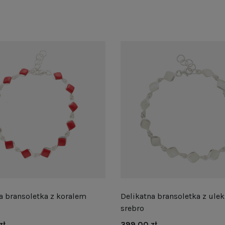
a bransoletka z koralem
Delikatna bransoletka z ule
srebro
zł
399,00 zł