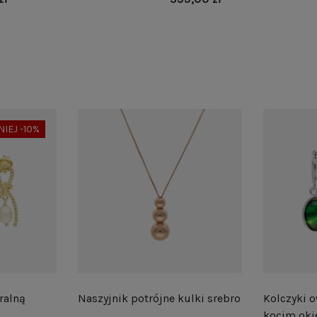
NIEJ -10%
ralną
Naszyjnik potrójne kulki srebro
Kolczyki o
kocim oki