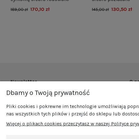
170,10 zł
130,50 zł
189,00 zł
145,00 zł
Newsletter
O n
Dbamy o Twoją prywatność
O fi
Zapisz się do naszego newslettera i bądź na
Now
bieżąco ze wszystkimi nowościami i
Pliki cookies i pokrewne im technologie umożliwiają pop
Pro
promocjami!
nas wszystkich tych plików i przejść do sklepu lub dostos
Sprz
Więcej o plikach cookies przeczytasz w naszej Polityce pry
Blog
Kont