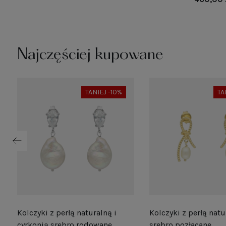
Najczęściej kupowane
TANIEJ -10%
TA
Kolczyki z perłą naturalną i
Kolczyki z perłą natu
e
cyrkonią srebro rodowane
srebro pozłacane