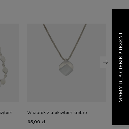
ksytem
Wisiorek z uleksytem srebro
Delika
srebro
65,00 zł
55,00 