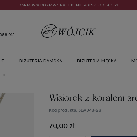
DARMOWA DOSTAWA NA TERENIE POLSKI OD
300 ZŁ
358 012
JE
BIŻUTERIA DAMSKA
BIŻUTERIA MĘSKA
M
bro
Wisiorek z koralem sr
Kod produktu:
5LW043-28
70,00 zł