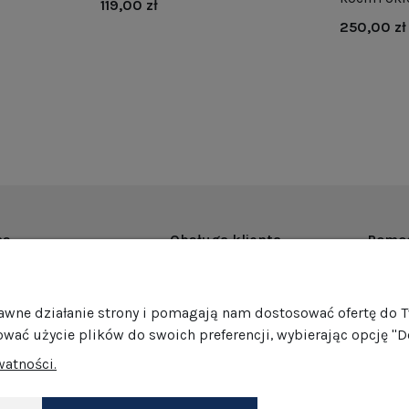
119,00 zł
250,00 zł
as
Obsługa klienta
Pomo
rmie
Dostawa
Regul
ości
Harmonogram wysyłek
Promoc
rawne działanie strony i pomagają nam dostosować ofertę do 
mocje
Formy płatności
Polity
ować użycie plików do swoich preferencji, wybierając opcję "D
edaż hurtowa
Jak pakujemy nasze produkty?
GPSR
watności.
Zwroty i reklamacje
Ustawi
akt
Darmowe zwroty
Dokonaj zwrotu