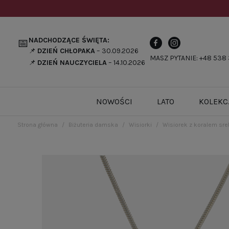
NADCHODZĄCE ŚWIĘTA:
📅
📌
DZIEŃ CHŁOPAKA
– 30.09.2026
MASZ PYTANIE: +48 538 
📌
DZIEŃ NAUCZYCIELA
– 14.10.2026
NOWOŚCI
LATO
KOLEKC
Strona główna
Biżuteria damska
Wisiorki
Wisiorek z koralem sre