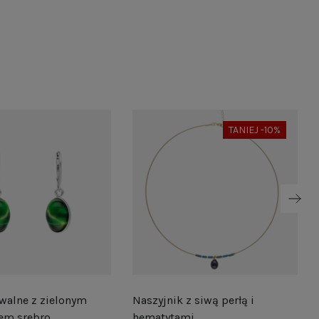
TANIEJ -10%
walne z zielonym
Naszyjnik z siwą perłą i
em srebro
hematytami