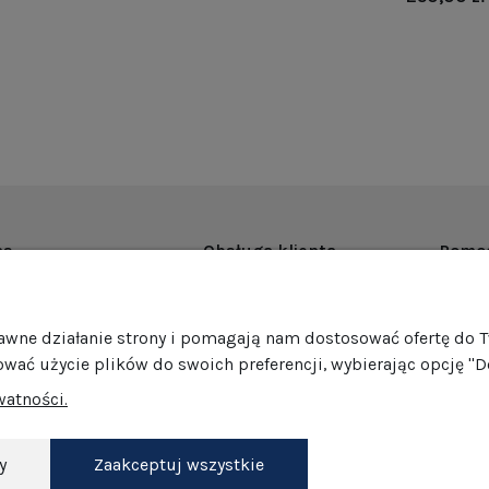
as
Obsługa klienta
Pomo
rmie
Dostawa
Regul
ości
Harmonogram wysyłek
Promoc
rawne działanie strony i pomagają nam dostosować ofertę do 
mocje
Formy płatności
Polity
ować użycie plików do swoich preferencji, wybierając opcję "D
edaż hurtowa
Jak pakujemy nasze produkty?
GPSR
watności.
Zwroty i reklamacje
Ustawi
akt
Darmowe zwroty
Dokonaj zwrotu
y
Zaakceptuj wszystkie