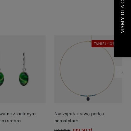
TANIEJ -10%
walne z zielonym
Naszyjnik z siwą perłą i
em srebro
hematytami
139,50 zł
155,00 zł