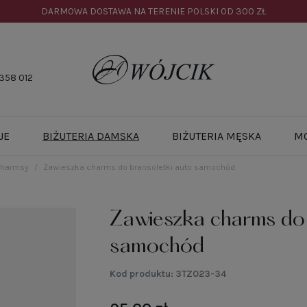
DARMOWA DOSTAWA NA TERENIE POLSKI OD
300 ZŁ
358 012
JE
BIŻUTERIA DAMSKA
BIŻUTERIA MĘSKA
M
charmsy
Zawieszka charms do bransoletki auto samochód
Zawieszka charms do 
samochód
Kod produktu:
3TZ023-34