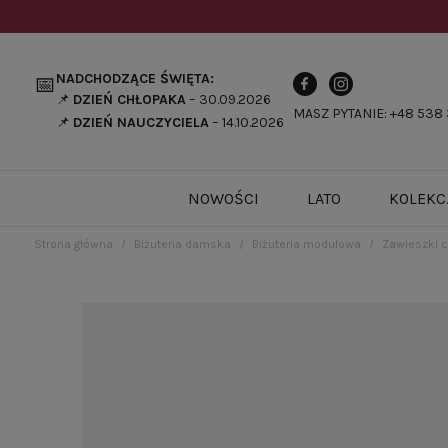
NADCHODZĄCE ŚWIĘTA:
📅
📌
DZIEŃ CHŁOPAKA
– 30.09.2026
MASZ PYTANIE: +48 538 
📌
DZIEŃ NAUCZYCIELA
– 14.10.2026
NOWOŚCI
LATO
KOLEKC
Strona główna
Biżuteria damska
Biżuteria modułowa
Zawieszki 