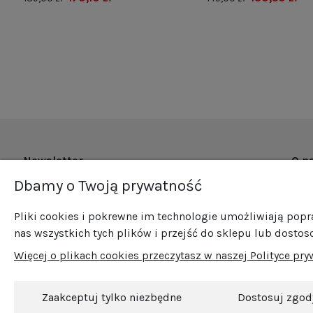
Newsletter
O n
Dbamy o Twoją prywatność
O fi
Zapisz się do naszego newslettera i bądź na
Now
bieżąco ze wszystkimi nowościami i
Pliki cookies i pokrewne im technologie umożliwiają pop
Pro
promocjami!
nas wszystkich tych plików i przejść do sklepu lub dostos
Sprz
Więcej o plikach cookies przeczytasz w naszej Polityce pry
Blog
Kont
Zaakceptuj tylko niezbędne
Dostosuj zgod