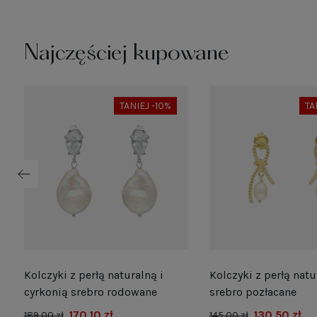
Najczęściej kupowane
TANIEJ -10%
TA
Kolczyki z perłą naturalną i
Kolczyki z perłą natu
e
cyrkonią srebro rodowane
srebro pozłacane
170,10 zł
130,50 zł
189,00 zł
145,00 zł