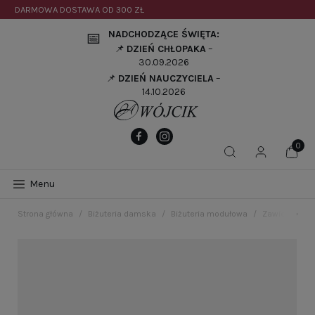
DARMOWA DOSTAWA OD
300 ZŁ
NADCHODZĄCE ŚWIĘTA:
📅
📌
DZIEŃ CHŁOPAKA
–
30.09.2026
📌
DZIEŃ NAUCZYCIELA
–
14.10.2026
Menu
Strona główna
Biżuteria damska
Biżuteria modułowa
Zawieszki c