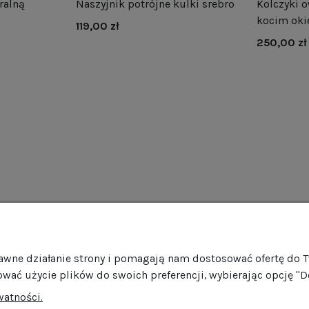
ralną
Naszyjnik potrójne kulki srebro
Kolczyki o
kocim oki
119,00 zł
250,00 zł
as
Obsługa klienta
Pomo
rawne działanie strony i pomagają nam dostosować ofertę do 
rmie
Dostawa
Regul
ować użycie plików do swoich preferencji, wybierając opcję "D
ości
Harmonogram wysyłek
Promoc
watności.
mocje
Formy płatności
Polity