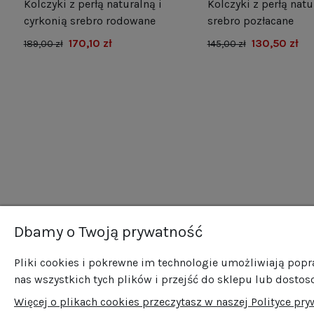
Kolczyki z perłą naturalną i
Kolczyki z perłą natu
e
cyrkonią srebro rodowane
srebro pozłacane
170,10 zł
130,50 zł
189,00 zł
145,00 zł
Dbamy o Twoją prywatność
Newsletter
O n
Pliki cookies i pokrewne im technologie umożliwiają pop
O fi
Zapisz się do naszego newslettera i bądź na
nas wszystkich tych plików i przejść do sklepu lub dostos
Now
bieżąco ze wszystkimi nowościami i
Więcej o plikach cookies przeczytasz w naszej Polityce pry
Pro
promocjami!