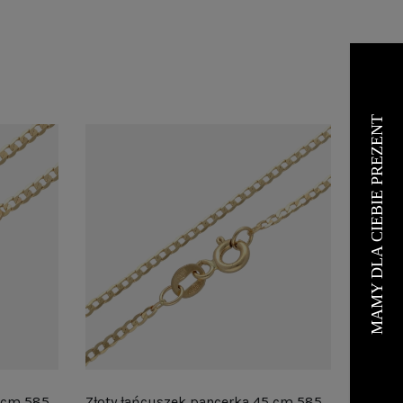
5 cm 585
Złoty łańcuszek pancerka 45 cm 585