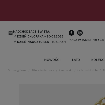
NADCHODZĄCE ŚWIĘTA:
📅
📌
DZIEŃ CHŁOPAKA
– 30.09.2026
MASZ PYTANIE: +48 538 
📌
DZIEŃ NAUCZYCIELA
– 14.10.2026
NOWOŚCI
LATO
KOLEKC
Strona główna
Biżuteria damska
Łańcuszki
Łańcuszki złote
Z