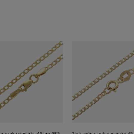
ńcuszek pancerka 45 cm 585
Złoty łańcuszek pancerka 4