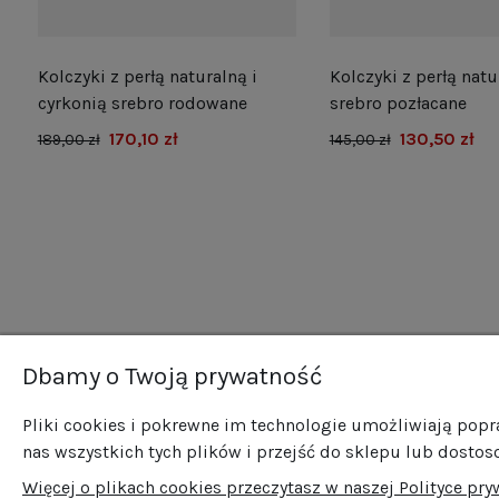
Kolczyki z perłą naturalną i
Kolczyki z perłą natu
e
cyrkonią srebro rodowane
srebro pozłacane
170,10 zł
130,50 zł
189,00 zł
145,00 zł
Dbamy o Twoją prywatność
Newsletter
O n
Pliki cookies i pokrewne im technologie umożliwiają pop
O fi
Zapisz się do naszego newslettera i bądź na
nas wszystkich tych plików i przejść do sklepu lub dostos
Now
bieżąco ze wszystkimi nowościami i
Więcej o plikach cookies przeczytasz w naszej Polityce pry
Pro
promocjami!