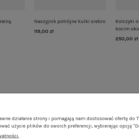
ralną
Naszyjnik potrójne kulki srebro
Kolczyki o
kocim oki
119,00 zł
250,00 zł
as
Obsługa klienta
Pomo
rawne działanie strony i pomagają nam dostosować ofertę do 
rmie
Dostawa
Regul
ować użycie plików do swoich preferencji, wybierając opcję "D
ości
Harmonogram wysyłek
Promoc
watności.
mocje
Formy płatności
Polity