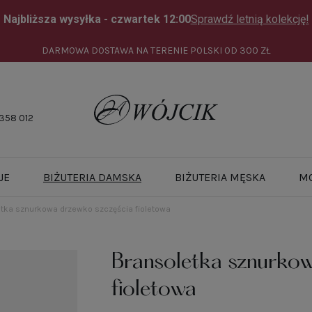
DARMOWA DOSTAWA NA TERENIE POLSKI OD
300 ZŁ
358 012
JE
BIŻUTERIA DAMSKA
BIŻUTERIA MĘSKA
M
tka sznurkowa drzewko szczęścia fioletowa
Bransoletka sznurkow
fioletowa