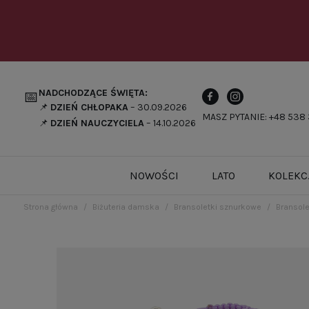
NADCHODZĄCE ŚWIĘTA:
📅
📌
DZIEŃ CHŁOPAKA
– 30.09.2026
MASZ PYTANIE: +48 538 
📌
DZIEŃ NAUCZYCIELA
– 14.10.2026
NOWOŚCI
LATO
KOLEKC
Strona główna
Biżuteria damska
Bransoletki sznurkowe
Bransole