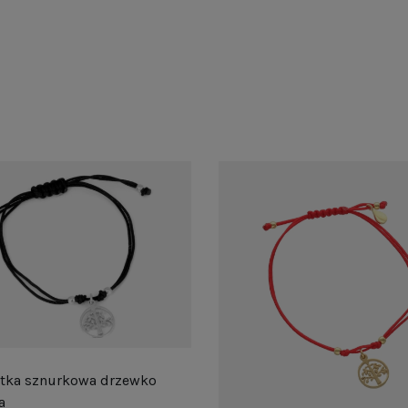
etka sznurkowa drzewko
a