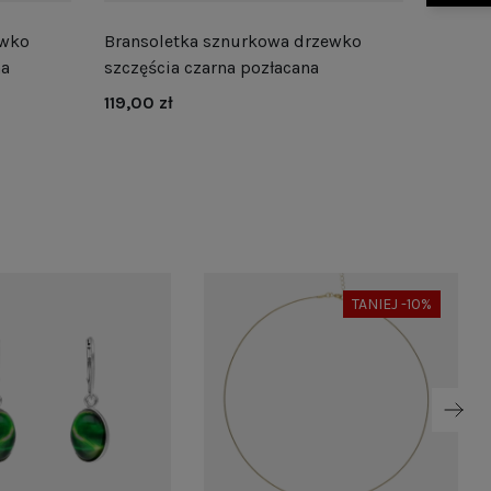
ewko
Bransoletka sznurkowa drzewko
Branso
na
szczęścia czarna pozłacana
szczęś
119,00 zł
119,00 
TANIEJ -10%