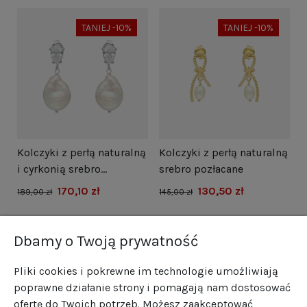
TANIEJ -10%
TANIEJ -10%
i
Kolczyki z perłą naturalną
Kolczyki z perłą naturalną
N
i cyrkonią srebro
srebro pozłacane
s
rodowane
170,10 zł
130,50 zł
1
189,00 zł
145,00 zł
Dbamy o Twoją prywatność
Pliki cookies i pokrewne im technologie umożliwiają
poprawne działanie strony i pomagają nam dostosować
ofertę do Twoich potrzeb. Możesz zaakceptować