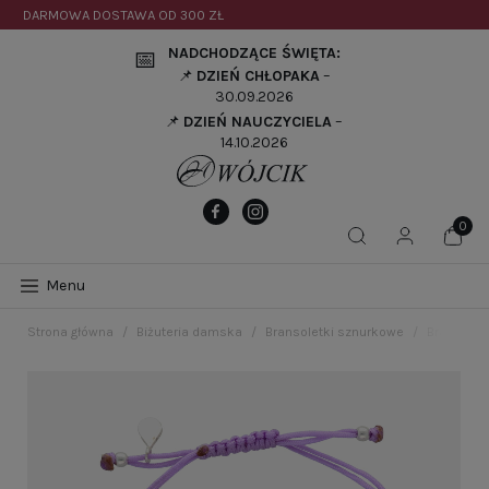
DARMOWA DOSTAWA OD
300 ZŁ
NADCHODZĄCE ŚWIĘTA:
📅
📌
DZIEŃ CHŁOPAKA
–
30.09.2026
📌
DZIEŃ NAUCZYCIELA
–
14.10.2026
Menu
Strona główna
Biżuteria damska
Bransoletki sznurkowe
Bransolet